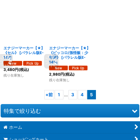
エナジーマーカー【★】
エナジーマーカー【★】
《セル》
[
パラレル版E-
《ピッコロ/孫悟飯：少
147
]
年期》
[
パラレル版E-
145
]
3,480
円
(税込)
2,980
円
(税込)
残り在庫無し
残り在庫無し
«
前
1
...
3
4
5
特集で絞り込む
ホーム
ブースターパック STORY BOOSTER 01 [ST01]
ショッピングカート