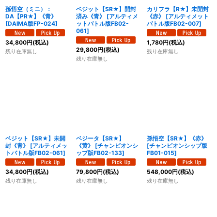
孫悟空（ミニ）：
ベジット【SR★】開封
カリフラ【R★】未開封
DA【PR★】《青》
済み《青》
[
アルティメ
《赤》
[
アルティメット
[
DAIMA版FP-024
]
ットバトル版FB02-
バトル版FB02-007
]
061
]
34,800
円
(税込)
1,780
円
(税込)
29,800
円
(税込)
残り在庫無し
残り在庫無し
残り在庫無し
ベジット【SR★】未開
ベジータ【SR★】
孫悟空【SR★】《赤》
封《青》
[
アルティメッ
《黄》
[
チャンピオンシ
[
チャンピオンシップ版
トバトル版FB02-061
]
ップ版FB02-133
]
FB01-015
]
34,800
円
(税込)
79,800
円
(税込)
548,000
円
(税込)
残り在庫無し
残り在庫無し
残り在庫無し