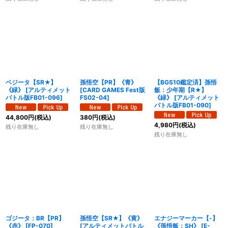
ベジータ【SR★】
孫悟空【PR】《青》
【BGS10鑑定済】孫悟
《緑》
[
アルティメット
[
CARD GAMES Fest版
飯：少年期【R★】
バトル版FB01-096
]
FS02-04
]
《緑》
[
アルティメット
バトル版FB01-090
]
44,800
円
(税込)
380
円
(税込)
4,980
円
(税込)
残り在庫無し
残り在庫無し
残り在庫無し
ゴジータ：BR【PR】
孫悟空【SR★】《黄》
エナジーマーカー【-】
《赤》
[
FP-070
]
[
アルティメットバトル
《孫悟飯：SH》
[
E-