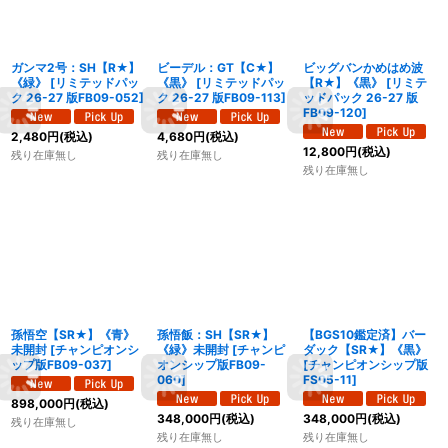
ガンマ2号：SH【R★】
ビーデル：GT【C★】
ビッグバンかめはめ波
《緑》
[
リミテッドパッ
《黒》
[
リミテッドパッ
【R★】《黒》
[
リミテ
ク 26-27 版FB09-052
]
ク 26-27 版FB09-113
]
ッドパック 26-27 版
FB09-120
]
2,480
円
(税込)
4,680
円
(税込)
12,800
円
(税込)
残り在庫無し
残り在庫無し
残り在庫無し
孫悟空【SR★】《青》
孫悟飯：SH【SR★】
【BGS10鑑定済】バー
未開封
[
チャンピオンシ
《緑》未開封
[
チャンピ
ダック【SR★】《黒》
ップ版FB09-037
]
オンシップ版FB09-
[
チャンピオンシップ版
060
]
FS05-11
]
898,000
円
(税込)
348,000
円
(税込)
348,000
円
(税込)
残り在庫無し
残り在庫無し
残り在庫無し