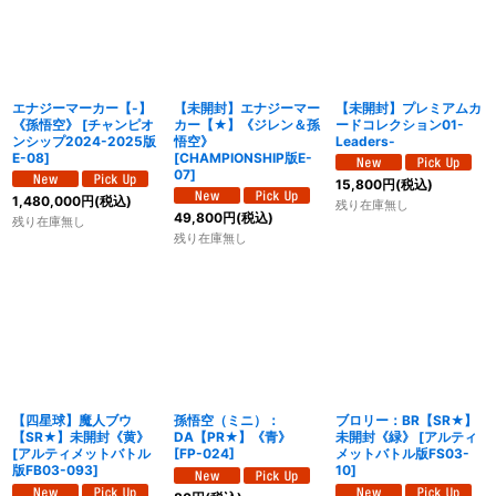
絞り込む
エナジーマーカー【-】
【未開封】エナジーマー
【未開封】プレミアムカ
《孫悟空》
[
チャンピオ
カー【★】《ジレン＆孫
ードコレクション01-
ンシップ2024-2025版
悟空》
Leaders-
E-08
]
[
CHAMPIONSHIP版E-
07
]
15,800
円
(税込)
1,480,000
円
(税込)
残り在庫無し
49,800
円
(税込)
残り在庫無し
残り在庫無し
【四星球】魔人ブウ
孫悟空（ミニ）：
ブロリー：BR【SR★】
【SR★】未開封《黄》
DA【PR★】《青》
未開封《緑》
[
アルティ
[
アルティメットバトル
[
FP-024
]
メットバトル版FS03-
版FB03-093
]
10
]