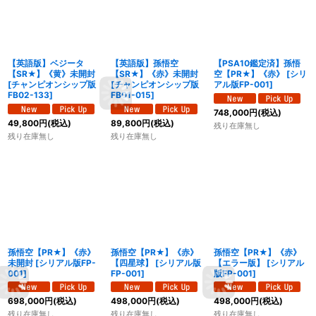
【英語版】ベジータ
【英語版】孫悟空
【PSA10鑑定済】孫悟
【SR★】《黄》未開封
【SR★】《赤》未開封
空【PR★】《赤》
[
シリ
[
チャンピオンシップ版
[
チャンピオンシップ版
アル版FP-001
]
FB02-133
]
FB01-015
]
748,000
円
(税込)
49,800
円
(税込)
89,800
円
(税込)
残り在庫無し
残り在庫無し
残り在庫無し
孫悟空【PR★】《赤》
孫悟空【PR★】《赤》
孫悟空【PR★】《赤》
未開封
[
シリアル版FP-
【四星球】
[
シリアル版
【エラー版】
[
シリアル
001
]
FP-001
]
版FP-001
]
698,000
円
(税込)
498,000
円
(税込)
498,000
円
(税込)
残り在庫無し
残り在庫無し
残り在庫無し