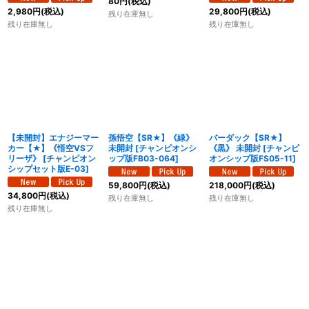
80
円
(税込)
2,980
円
(税込)
29,800
円
(税込)
残り在庫無し
残り在庫無し
残り在庫無し
【未開封】エナジーマー
孫悟空【SR★】《緑》
バーダック【SR★】
カー【★】《悟空VSフ
未開封
[
チャンピオンシ
《黒》 未開封
[
チャンピ
リーザ》
[
チャンピオン
ップ版FB03-064
]
オンシップ版FS05-11
]
シップセット版E-03
]
59,800
円
(税込)
218,000
円
(税込)
34,800
円
(税込)
残り在庫無し
残り在庫無し
残り在庫無し