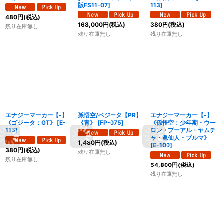
版FS11-07
]
113
]
480
円
(税込)
168,000
円
(税込)
380
円
(税込)
残り在庫無し
残り在庫無し
残り在庫無し
エナジーマーカー【-】
孫悟空/ベジータ【PR】
エナジーマーカー【-】
《ゴジータ：GT》
[
E-
《青》
[
FP-075
]
《孫悟空：少年期・ウー
115
]
ロン・プーアル・ヤムチ
ャ・亀仙人・ブルマ》
1,480
円
(税込)
[
E-100
]
380
円
(税込)
残り在庫無し
残り在庫無し
54,800
円
(税込)
残り在庫無し