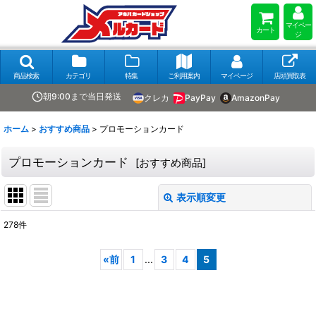
マイペー
カート
ジ
商品検索
カテゴリ
特集
ご利用案内
マイページ
店頭買取表
朝9:00まで当日発送
クレカ
PayPay
AmazonPay
ホーム
>
おすすめ商品
>
プロモーションカード
プロモーションカード
[
おすすめ商品
]
表示順変更
閉じる
278
件
表示数
:
«
前
1
...
3
4
5
在庫あり
並び順
: