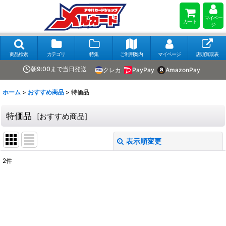
マイペー
カート
ジ
商品検索
カテゴリ
特集
ご利用案内
マイページ
店頭買取表
朝9:00まで当日発送
クレカ
PayPay
AmazonPay
ホーム
>
おすすめ商品
>
特価品
特価品
[
おすすめ商品
]
表示順変更
閉じる
2
件
表示数
:
在庫あり
並び順
: