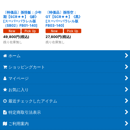
絞り込む
〔特価品〕孫悟飯：少年
〔特価品〕孫悟空：
期【SCR★★】《緑》
GT【SCR★★】《黒》
[
スーパーパラレル版
[
スーパーパラレル版
（SB02）FB01-140
]
FB03-140
]
49,800
円
(税込)
27,800
円
(税込)
残り在庫無し
残り在庫無し
ホーム
ショッピングカート
マイページ
お気に入り
最近チェックしたアイテム
特定商取引法表示
ご利用案内