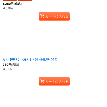
1,280
円
(税込)
残り18点
カートに入れる
セル【PR★】《緑》
[
パラレル版FP-065
]
280
円
(税込)
残り3点
カートに入れる