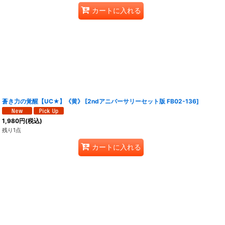
カートに入れる
蒼き力の覚醒【UC★】《黄》
[
2ndアニバーサリーセット版 FB02-136
]
1,980
円
(税込)
残り1点
カートに入れる