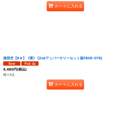
カートに入れる
孫悟空【R★】《黄》
[
2ndアニバーサリーセット版FB09-079
]
4,480
円
(税込)
残り4点
カートに入れる