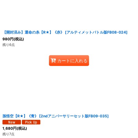
絞り込む
【開封済み】運命の糸【R★】《赤》
[
アルティメットバトル版FB08-024
]
980
円
(税込)
残り6点
カートに入れる
孫悟空【R★】《青》
[
2ndアニバーサリーセット版FB09-035
]
1,680
円
(税込)
残り7点