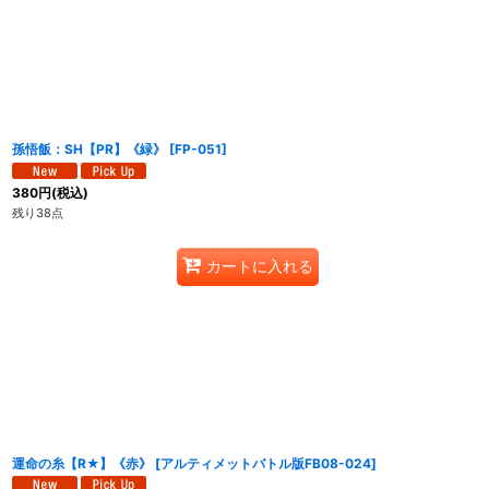
孫悟飯：SH【PR】《緑》
[
FP-051
]
380
円
(税込)
残り38点
カートに入れる
運命の糸【R★】《赤》
[
アルティメットバトル版FB08-024
]