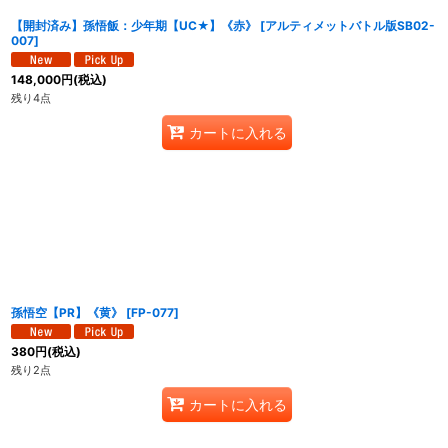
【開封済み】孫悟飯：少年期【UC★】《赤》
[
アルティメットバトル版SB02-
007
]
148,000
円
(税込)
残り4点
カートに入れる
孫悟空【PR】《黄》
[
FP-077
]
380
円
(税込)
残り2点
カートに入れる