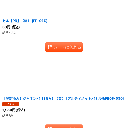
セル【PR】《緑》
[
FP-065
]
30
円
(税込)
残り26点
カートに入れる
【開封済み】ジャネンバ【SR★】《黄》
[
アルティメットバトル版FB05-080
]
1,980
円
(税込)
残り1点