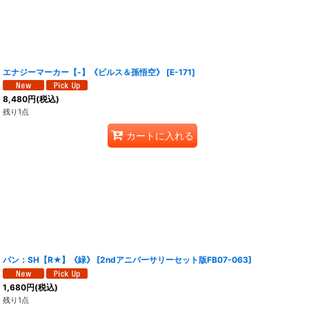
エナジーマーカー【-】《ビルス＆孫悟空》
[
E-171
]
8,480
円
(税込)
残り1点
カートに入れる
パン：SH【R★】《緑》
[
2ndアニバーサリーセット版FB07-063
]
1,680
円
(税込)
残り1点