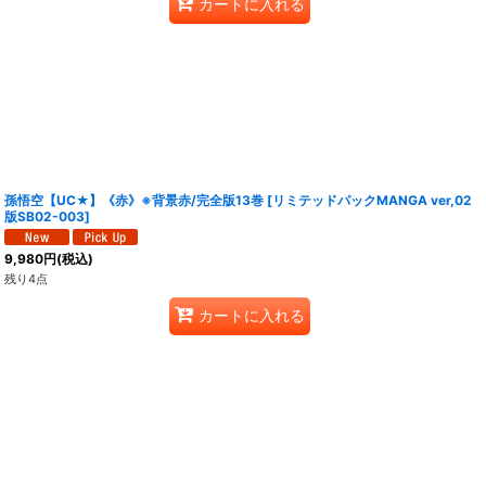
カートに入れる
孫悟空【UC★】《赤》※背景赤/完全版13巻
[
リミテッドパックMANGA ver,02
版SB02-003
]
9,980
円
(税込)
残り4点
カートに入れる