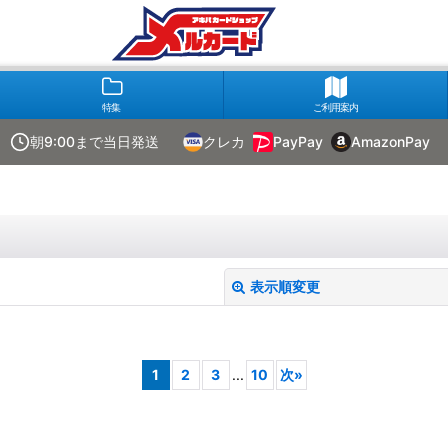
特集
ご利用案内
朝9:00まで当日発送
クレカ
PayPay
AmazonPay
表示順変更
1
2
3
...
10
次
»