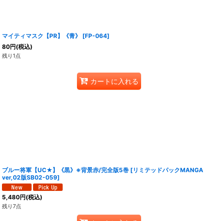
マイティマスク【PR】《青》
[
FP-064
]
80
円
(税込)
残り1点
カートに入れる
ブルー将軍【UC★】《黒》※背景赤/完全版5巻
[
リミテッドパックMANGA
ver,02版SB02-059
]
5,480
円
(税込)
残り7点