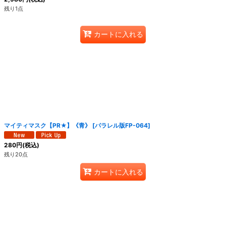
残り1点
カートに入れる
マイティマスク【PR★】《青》
[
パラレル版FP-064
]
280
円
(税込)
残り20点
カートに入れる