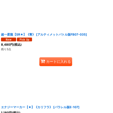
超一星龍【SR★】《青》
[
アルティメットバトル版FB07-035
]
8,480
円
(税込)
残り3点
カートに入れる
エナジーマーカー【★】《カリフラ》
[
パラレル版E-107
]
1,180
円
(税込)