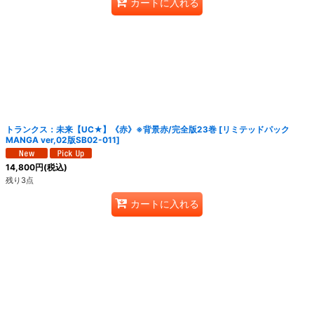
カートに入れる
トランクス：未来【UC★】《赤》※背景赤/完全版23巻
[
リミテッドパック
MANGA ver,02版SB02-011
]
14,800
円
(税込)
残り3点
カートに入れる