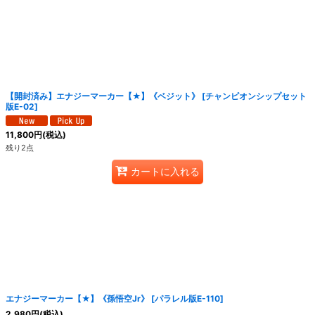
【開封済み】エナジーマーカー【★】《ベジット》
[
チャンピオンシップセット
版E-02
]
11,800
円
(税込)
残り2点
カートに入れる
エナジーマーカー【★】《孫悟空Jr》
[
パラレル版E-110
]
2,980
円
(税込)