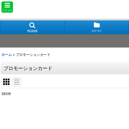
メニュー
商品検索
カテゴリ
ホーム
>
プロモーションカード
プロモーションカード
583
件
表示数
:
在庫あり
並び順
: