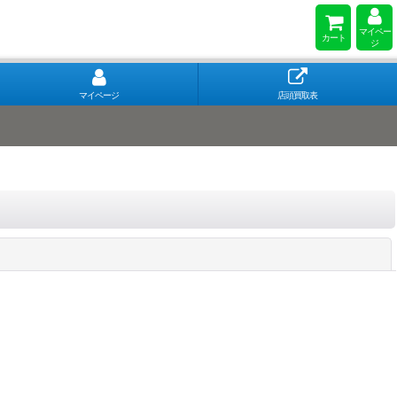
マイペー
カート
ジ
マイページ
店頭買取表
閉じる