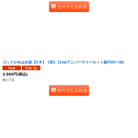
カートに入れる
ゴッドかめはめ波【C★】《赤》
[
2ndアニバーサリーセット版FS01-16
]
3,980
円
(税込)
残り7点
カートに入れる