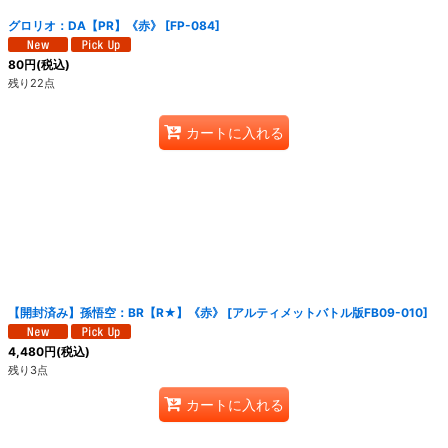
グロリオ：DA【PR】《赤》
[
FP-084
]
80
円
(税込)
残り22点
カートに入れる
【開封済み】孫悟空：BR【R★】《赤》
[
アルティメットバトル版FB09-010
]
4,480
円
(税込)
残り3点
カートに入れる