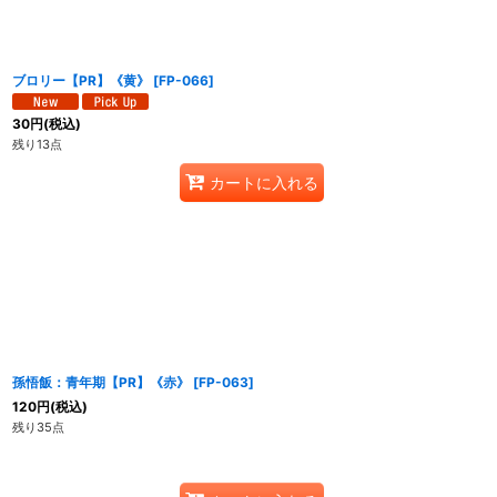
ブロリー【PR】《黄》
[
FP-066
]
30
円
(税込)
残り13点
カートに入れる
孫悟飯：青年期【PR】《赤》
[
FP-063
]
120
円
(税込)
残り35点