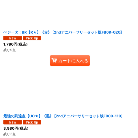
ベジータ：BR【R★】《赤》
[
2ndアニバーサリーセット版FB09-020
]
1,780
円
(税込)
残り9点
カートに入れる
最強の到達点【UC★】《黒》
[
2ndアニバーサリーセット版FB09-119
]
3,980
円
(税込)
残り3点