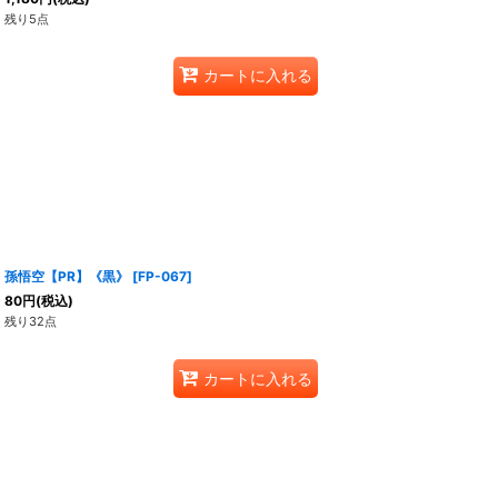
残り5点
カートに入れる
孫悟空【PR】《黒》
[
FP-067
]
80
円
(税込)
残り32点
カートに入れる