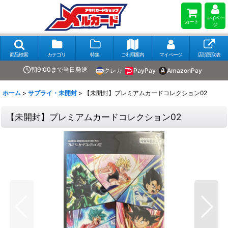
マイペー
カート
ジ
商品検索
カテゴリ
特集
ご利用案内
マイページ
店頭買取表
朝9:00まで当日発送
クレカ
PayPay
AmazonPay
ホーム
>
サプライ・未開封
>
【未開封】プレミアムカードコレクション02
【未開封】プレミアムカードコレクション02