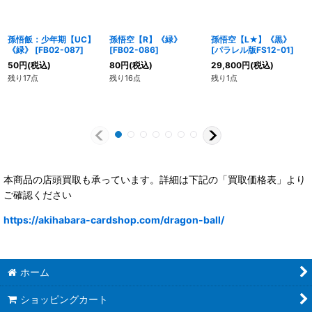
孫悟飯：少年期【UC】
孫悟空【R】《緑》
孫悟空【L★】《黒》
《緑》
[
FB02-087
]
[
FB02-086
]
[
パラレル版FS12-01
]
50
円
(税込)
80
円
(税込)
29,800
円
(税込)
残り17点
残り16点
残り1点
本商品の店頭買取も承っています。詳細は下記の「買取価格表」より
ご確認ください
https://akihabara-cardshop.com/dragon-ball/
ホーム
ショッピングカート