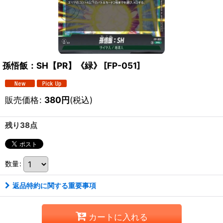
孫悟飯：SH【PR】《緑》
[
FP-051
]
販売価格
:
380
円
(税込)
残り38点
数量
:
返品特約に関する重要事項
カートに入れる