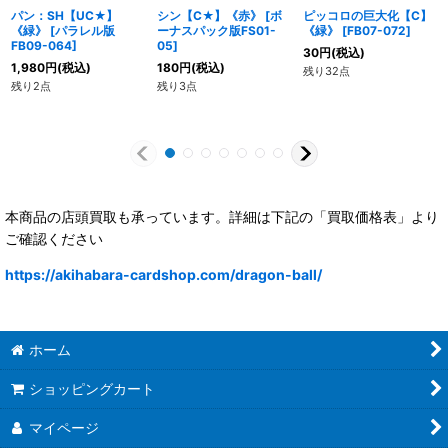
パン：SH【UC★】
シン【C★】《赤》
[
ボ
ピッコロの巨大化【C】
《緑》
[
パラレル版
ーナスパック版FS01-
《緑》
[
FB07-072
]
FB09-064
]
05
]
30
円
(税込)
1,980
円
(税込)
180
円
(税込)
残り32点
残り2点
残り3点
本商品の店頭買取も承っています。詳細は下記の「買取価格表」より
ご確認ください
https://akihabara-cardshop.com/dragon-ball/
ホーム
ショッピングカート
マイページ