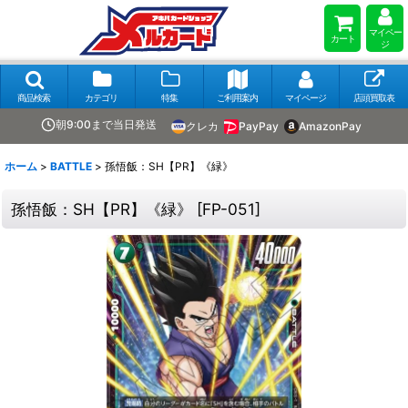
マイペー
カート
ジ
商品検索
カテゴリ
特集
ご利用案内
マイページ
店頭買取表
朝9:00まで当日発送
クレカ
PayPay
AmazonPay
ホーム
>
BATTLE
>
孫悟飯：SH【PR】《緑》
孫悟飯：SH【PR】《緑》
[
FP-051
]