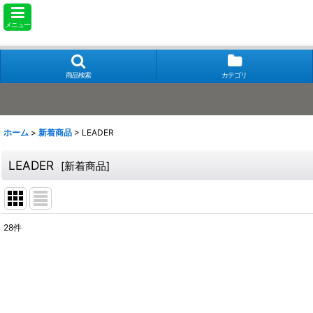
メニュー
商品検索
カテゴリ
ホーム
>
新着商品
>
LEADER
LEADER
[
新着商品
]
28
件
表示数
:
在庫あり
並び順
: