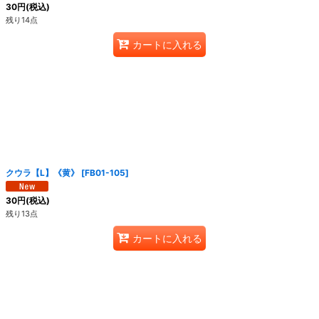
30
円
(税込)
残り14点
カートに入れる
クウラ【L】《黄》
[
FB01-105
]
30
円
(税込)
残り13点
カートに入れる