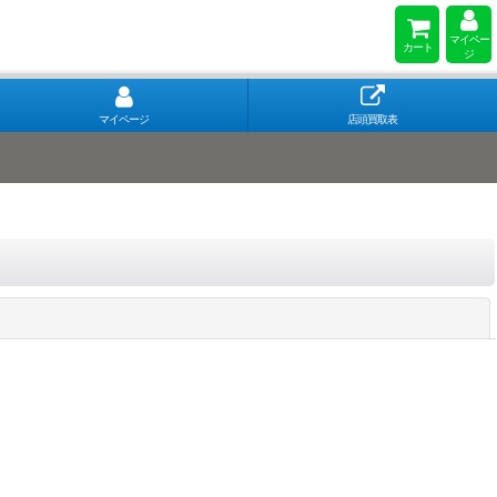
マイペー
カート
ジ
マイページ
店頭買取表
閉じる