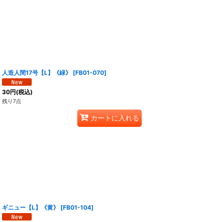
人造人間17号【L】《緑》
[
FB01-070
]
30
円
(税込)
残り7点
カートに入れる
ギニュー【L】《黄》
[
FB01-104
]