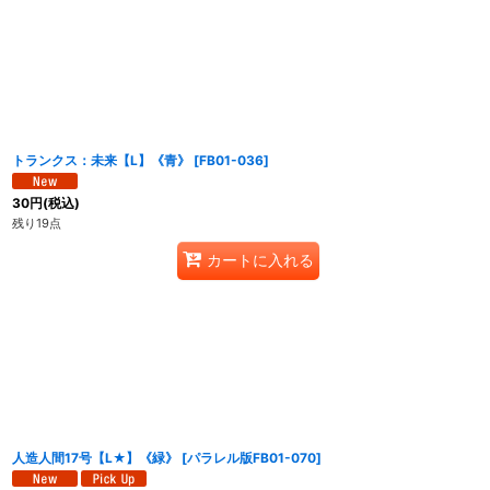
トランクス：未来【L】《青》
[
FB01-036
]
30
円
(税込)
残り19点
カートに入れる
人造人間17号【L★】《緑》
[
パラレル版FB01-070
]