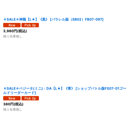
☆SALE☆神龍【L★】《黒》
[
パラレル版（SB02）FB07-097
]
3,980
円
(税込)
残り在庫無し
☆SALE☆ベジータ(ミニ)：DA【L★】《青》
[
ショップバトル版FS07-01ゴー
ルドリーダーカード
]
380
円
(税込)
残り在庫無し