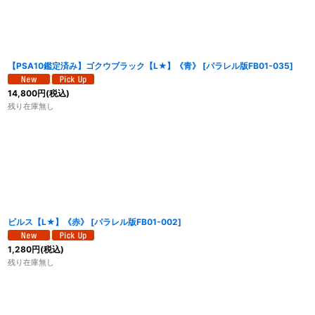
【PSA10鑑定済み】ゴクウブラック【L★】《青》
[
パラレル版FB01-035
]
14,800
円
(税込)
残り在庫無し
ビルス【L★】《赤》
[
パラレル版FB01-002
]
1,280
円
(税込)
残り在庫無し