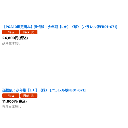
【PSA10鑑定済み】孫悟飯：少年期【L★】《緑》
[
パラレル版FB01-071
]
24,800
円
(税込)
残り在庫無し
孫悟飯：少年期【L★】《緑》
[
パラレル版FB01-071
]
11,800
円
(税込)
残り在庫無し