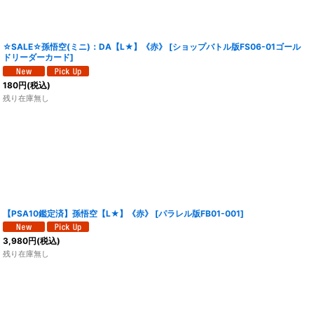
☆SALE☆孫悟空(ミニ)：DA【L★】《赤》
[
ショップバトル版FS06-01ゴール
ドリーダーカード
]
180
円
(税込)
残り在庫無し
【PSA10鑑定済】孫悟空【L★】《赤》
[
パラレル版FB01-001
]
3,980
円
(税込)
残り在庫無し