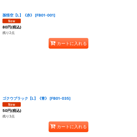
絞り込む
孫悟空【L】《赤》
[
FB01-001
]
80
円
(税込)
残り2点
カートに入れる
ゴクウブラック【L】《青》
[
FB01-035
]
50
円
(税込)
残り3点
カートに入れる