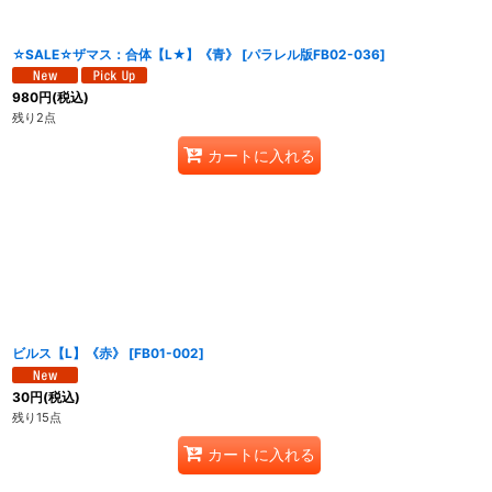
☆SALE☆ザマス：合体【L★】《青》
[
パラレル版FB02-036
]
980
円
(税込)
残り2点
カートに入れる
ビルス【L】《赤》
[
FB01-002
]
30
円
(税込)
残り15点
カートに入れる