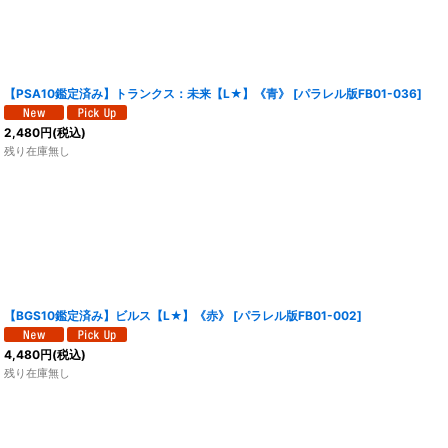
【PSA10鑑定済み】トランクス：未来【L★】《青》
[
パラレル版FB01-036
]
2,480
円
(税込)
残り在庫無し
【BGS10鑑定済み】ビルス【L★】《赤》
[
パラレル版FB01-002
]
4,480
円
(税込)
残り在庫無し