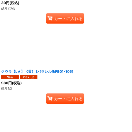
30
円
(税込)
残り20点
カートに入れる
クウラ【L★】《黄》
[
パラレル版FB01-105
]
980
円
(税込)
残り1点
カートに入れる