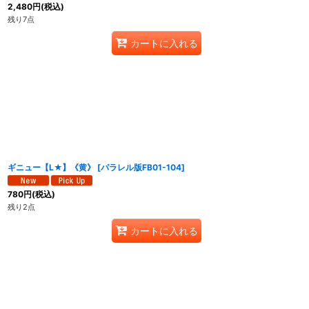
2,480
円
(税込)
残り7点
カートに入れる
ギニュー【L★】《黄》
[
パラレル版FB01-104
]
780
円
(税込)
残り2点
カートに入れる