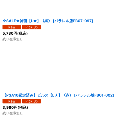
☆SALE☆神龍【L★】《黒》
[
パラレル版FB07-097
]
5,780
円
(税込)
残り在庫無し
【PSA10鑑定済み】ビルス【L★】《赤》
[
パラレル版FB01-002
]
3,980
円
(税込)
残り在庫無し