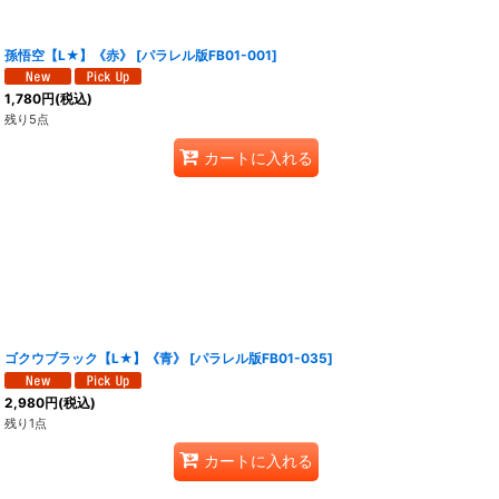
孫悟空【L★】《赤》
[
パラレル版FB01-001
]
1,780
円
(税込)
残り5点
カートに入れる
ゴクウブラック【L★】《青》
[
パラレル版FB01-035
]
2,980
円
(税込)
残り1点
カートに入れる