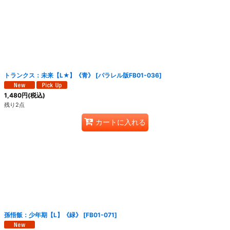
トランクス：未来【L★】《青》
[
パラレル版FB01-036
]
1,480
円
(税込)
残り2点
カートに入れる
孫悟飯：少年期【L】《緑》
[
FB01-071
]