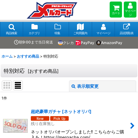
マイペー
カート
ジ
商品検索
カテゴリ
特集
ご利用案内
マイページ
店頭買取表
朝9:00まで当日発送
クレカ
PayPay
AmazonPay
ホーム
>
おすすめ商品
>
特別対応
特別対応
[
おすすめ商品
]
表示順変更
閉じる
1
件
表示数
:
超絶豪華ガチャ
[
ネットオリパ
]
在庫あり
残り在庫無し
ネットオリパオープンしました❗️ こちらからご購
並び順
:
入を！https://mergacha.com/