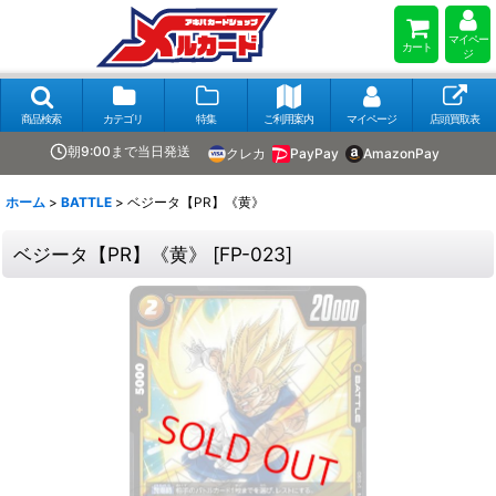
マイペー
カート
ジ
商品検索
カテゴリ
特集
ご利用案内
マイページ
店頭買取表
朝9:00まで当日発送
クレカ
PayPay
AmazonPay
ホーム
>
BATTLE
>
ベジータ【PR】《黄》
ベジータ【PR】《黄》
[
FP-023
]