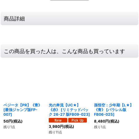
商品詳細
この商品を買った人は、こんな商品も買っています
ベジータ【PR】《青》
光の奔流【UC★】
孫悟空：少年期【L★】
[
最強ジャンプ版FP-
《赤》
[
リミテッドパッ
《青》
[
パラレル版
007
]
ク 26-27 版FB09-023
]
FB06-025
]
50
円
(税込)
8,480
円
(税込)
3,980
円
(税込)
残り1点
残り1点
残り11点