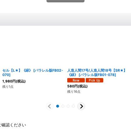
セル【L★】《緑》
[
パラレル版FB02-
人造人間17号/人造人間18号【SR★】
070
]
《緑》
[
パラレル版FB01-078
]
1,980
円
(税込)
580
円
(税込)
残り1点
残り16点
ご確認ください