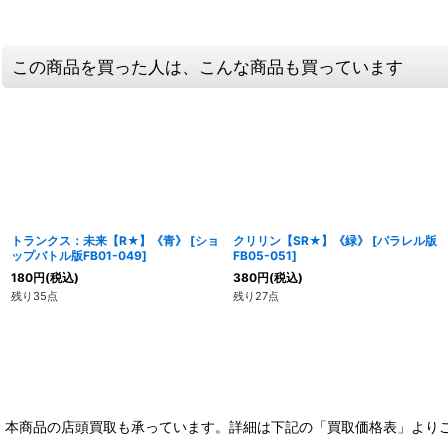
この商品を買った人は、こんな商品も買っています
トランクス：未来【R★】《青》
[
ショ
クリリン【SR★】《緑》
[
パラレル版
ップバトル版FB01-049
]
FB05-051
]
180
円
(税込)
380
円
(税込)
残り35点
残り27点
本商品の店頭買取も承っています。詳細は下記の「買取価格表」より