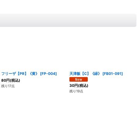
フリーザ【PR】《黄》
[
FP-004
]
天津飯【C】《緑》
[
FB01-091
]
80
円
(税込)
30
円
(税込)
残り17点
残り19点