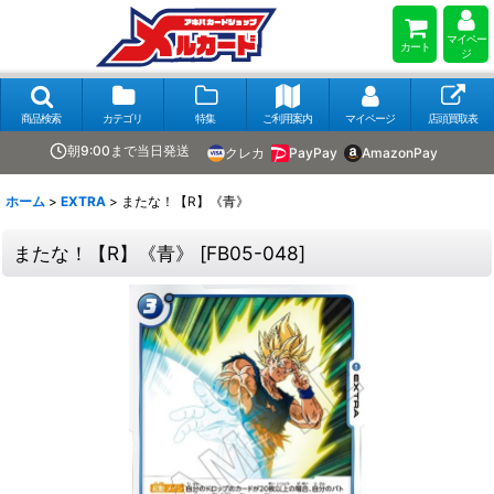
マイペー
カート
ジ
商品検索
カテゴリ
特集
ご利用案内
マイページ
店頭買取表
朝9:00まで当日発送
クレカ
PayPay
AmazonPay
ホーム
>
EXTRA
>
またな！【R】《青》
またな！【R】《青》
[
FB05-048
]