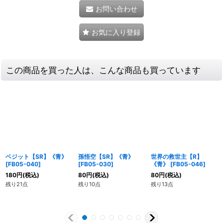
お問い合わせ
お気に入り登録
この商品を買った人は、こんな商品も買っています
ベジット【SR】《青》
孫悟空【SR】《青》
世界の救世主【R】
[
FB05-040
]
[
FB05-030
]
《青》
[
FB05-046
]
180
円
(税込)
80
円
(税込)
80
円
(税込)
残り21点
残り10点
残り13点