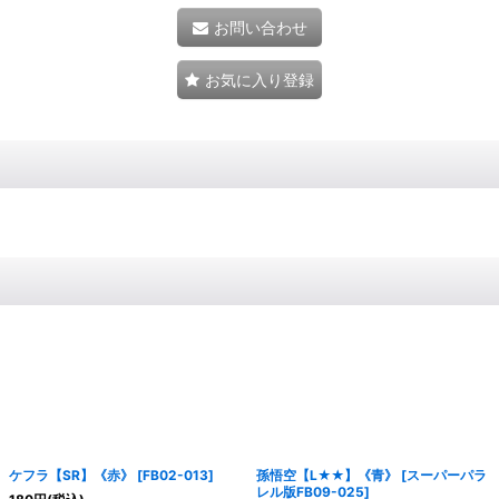
お問い合わせ
お気に入り登録
ケフラ【SR】《赤》
[
FB02-013
]
孫悟空【L★★】《青》
[
スーパーパラ
レル版FB09-025
]