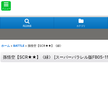
メニュー
商品検索
カテゴリ
ホーム
>
BATTLE
>
孫悟空【SCR★★】《緑》
孫悟空【SCR★★】《緑》
[
スーパーパラレル版FB05-11