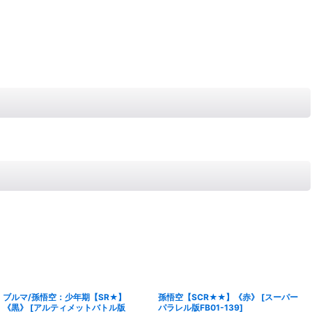
ブルマ/孫悟空：少年期【SR★】
孫悟空【SCR★★】《赤》
[
スーパー
《黒》
[
アルティメットバトル版
パラレル版FB01-139
]