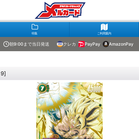
特集
ご利用案内
朝9:00まで当日発送
クレカ
PayPay
AmazonPay
9
]