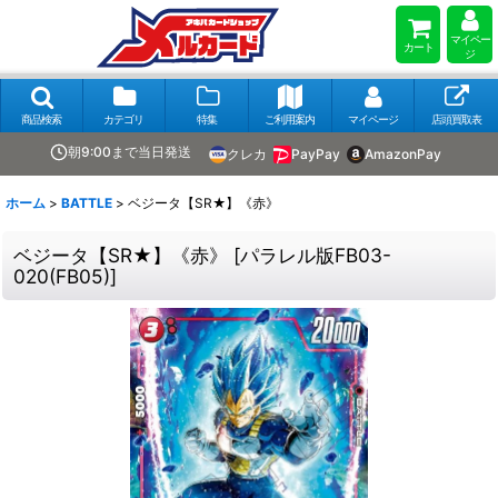
マイペー
カート
ジ
商品検索
カテゴリ
特集
ご利用案内
マイページ
店頭買取表
朝9:00まで当日発送
クレカ
PayPay
AmazonPay
ホーム
>
BATTLE
>
ベジータ【SR★】《赤》
ベジータ【SR★】《赤》
[
パラレル版FB03-
020(FB05)
]