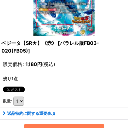
ベジータ【SR★】《赤》
[
パラレル版FB03-
020(FB05)
]
販売価格
:
1,180
円
(税込)
残り1点
数量
:
返品特約に関する重要事項