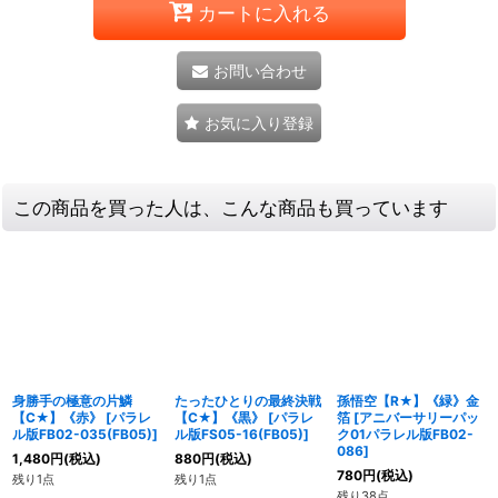
カートに入れる
お問い合わせ
お気に入り登録
この商品を買った人は、こんな商品も買っています
身勝手の極意の片鱗
たったひとりの最終決戦
孫悟空【R★】《緑》金
【C★】《赤》
[
パラレ
【C★】《黒》
[
パラレ
箔
[
アニバーサリーパッ
ル版FB02-035(FB05)
]
ル版FS05-16(FB05)
]
ク01パラレル版FB02-
086
]
1,480
円
(税込)
880
円
(税込)
780
円
(税込)
残り1点
残り1点
残り38点