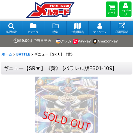
マイペー
カート
ジ
商品検索
カテゴリ
特集
ご利用案内
マイページ
店頭買取表
朝9:00まで当日発送
クレカ
PayPay
AmazonPay
ホーム
>
BATTLE
>
ギニュー【SR★】《黄》
ギニュー【SR★】《黄》
[
パラレル版FB01-109
]