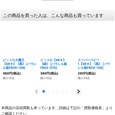
この商品を買った人は、こんな商品も買っています
ピッコロ大魔王
ピッコロ【SR★】
スーパーベビー
【SR★】《黒》
[
パラレ
《緑》
[
パラレル版
1【SR★】《黒》
[
パラ
ル版FB06-109
]
FB03-070
]
レル版FB04-108
]
480
円
(税込)
380
円
(税込)
280
円
(税込)
残り13点
残り15点
残り24点
本商品の店頭買取も承っています。詳細は下記の「買取価格表」より
ご確認ください