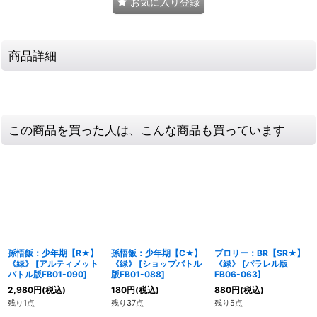
お気に入り登録
商品詳細
この商品を買った人は、こんな商品も買っています
孫悟飯：少年期【R★】
孫悟飯：少年期【C★】
ブロリー：BR【SR★】
《緑》
[
アルティメット
《緑》
[
ショップバトル
《緑》
[
パラレル版
バトル版FB01-090
]
版FB01-088
]
FB06-063
]
2,980
円
(税込)
180
円
(税込)
880
円
(税込)
残り1点
残り37点
残り5点