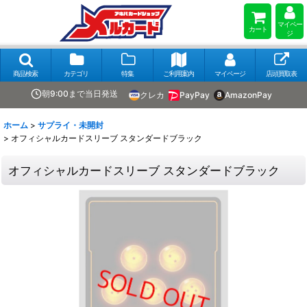
マイペー
カート
ジ
商品検索
カテゴリ
特集
ご利用案内
マイページ
店頭買取表
朝9:00まで当日発送
クレカ
PayPay
AmazonPay
ホーム
>
サプライ・未開封
>
オフィシャルカードスリーブ スタンダードブラック
オフィシャルカードスリーブ スタンダードブラック