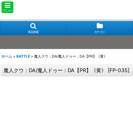
メニュー
商品検索
カテゴリ
ホーム
>
BATTLE
>
魔人クウ：DA/魔人ドゥー：DA【PR】《黄》
魔人クウ：DA/魔人ドゥー：DA【PR】《黄》
[
FP-035
]