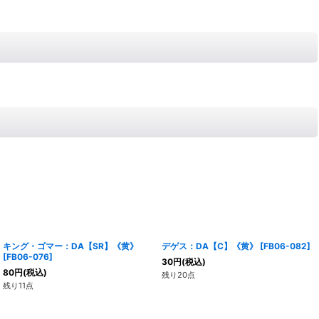
キング・ゴマー：DA【SR】《黄》
デゲス：DA【C】《黄》
[
FB06-082
]
[
FB06-076
]
30
円
(税込)
80
円
(税込)
残り20点
残り11点