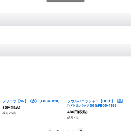
フリーザ【SR】《赤》
[
FB04-018
]
ソウルパニッシャー【UC★】《黒》
[
バトルパック06版FB05-116
]
80
円
(税込)
480
円
(税込)
残り25点
残り7点