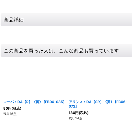
商品詳細
この商品を買った人は、こんな商品も買っています
マーバ：DA【R】《黄》
[
FB06-085
]
アリンス：DA【SR】《黄》
[
FB06-
072
]
80
円
(税込)
180
円
(税込)
残り16点
残り34点