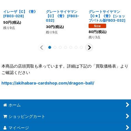
イレーザ【C】《青》
グレートサイヤマン
グレートサイヤマン
[
FB03-028
]
【C】《青》
[
FB03-
【C★】《青》
[
ショッ
032
]
プバトル版FB03-032
]
50
円
(税込)
30
円
(税込)
残り9点
80
円
(税込)
残り9点
残り3点
本商品の店頭買取も承っています。詳細は下記の「買取価格表」より
ご確認ください
https://akihabara-cardshop.com/dragon-ball/
ホーム
ショッピングカート
マイページ