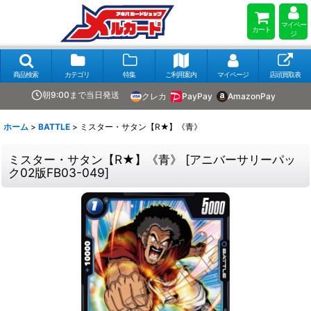
マイペー
カート
ジ
商品検索
カテゴリ
特集
ご利用案内
マイページ
店頭買取表
朝9:00まで当日発送
クレカ
PayPay
AmazonPay
ホーム
>
BATTLE
>
ミスター・サタン【R★】《青》
ミスター・サタン【R★】《青》
[
アニバーサリーパッ
ク02版FB03-049
]