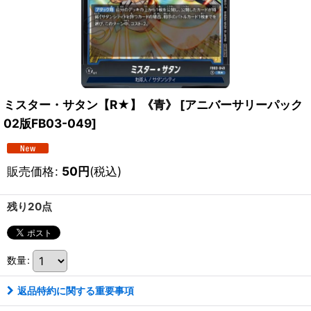
ミスター・サタン【R★】《青》
[
アニバーサリーパック
02版FB03-049
]
販売価格
:
50
円
(税込)
残り20点
数量
:
返品特約に関する重要事項