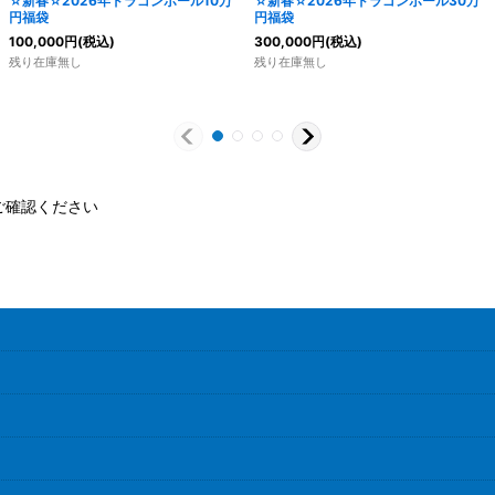
☆新春☆2026年ドラゴンボール10万
☆新春☆2026年ドラゴンボール30万
円福袋
円福袋
100,000
円
(税込)
300,000
円
(税込)
残り在庫無し
残り在庫無し
ご確認ください