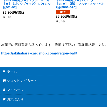
【PSA10鑑定済み】エナジーマーカー
【PSA10鑑定済み】ベジータ
【★】《ゴクウブラック》
[
パラレル
【SR★】《緑》
[
アルティメットバト
版E01-07
]
ル版FB01-096
]
32,800
円
(税込)
59,800
円
(税込)
残り1点
残り3点
本商品の店頭買取も承っています。詳細は下記の「買取価格表」より
https://akihabara-cardshop.com/dragon-ball/
ホーム
ショッピングカート
マイページ
お気に入り