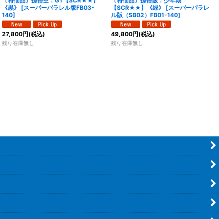
〔特価品〕孫悟空：GT【SCR★★】
〔特価品〕孫悟飯：少年期
《黒》
[
スーパーパラレル版FB03-
【SCR★★】《緑》
[
スーパーパラレ
140
]
ル版（SB02）FB01-140
]
27,800
円
(税込)
49,800
円
(税込)
残り在庫無し
残り在庫無し