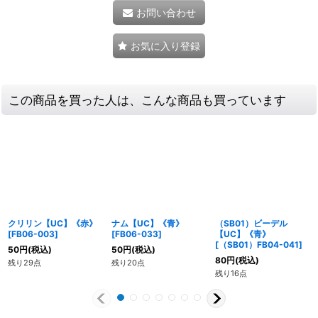
お問い合わせ
お気に入り登録
この商品を買った人は、こんな商品も買っています
クリリン【UC】《赤》
ナム【UC】《青》
（SB01）ビーデル
[
FB06-003
]
[
FB06-033
]
【UC】《青》
[
（SB01）FB04-041
]
50
円
(税込)
50
円
(税込)
80
円
(税込)
残り29点
残り20点
残り16点