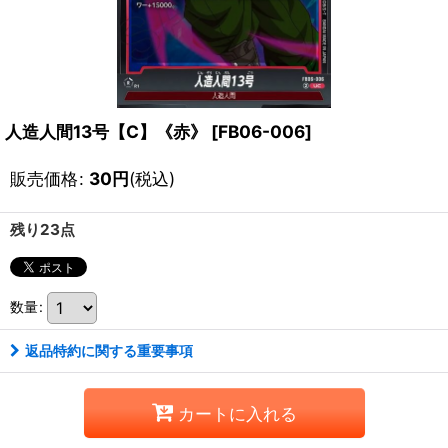
人造人間13号【C】《赤》
[
FB06-006
]
販売価格
:
30
円
(税込)
残り23点
数量
:
返品特約に関する重要事項
カートに入れる