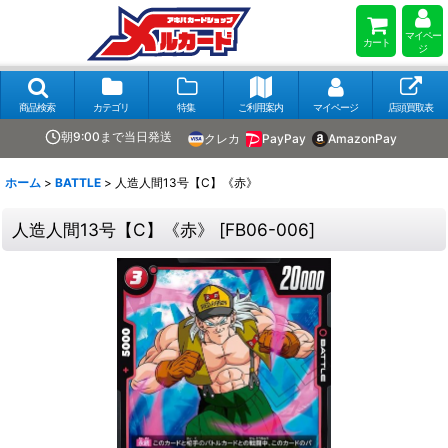
マイペー
カート
ジ
商品検索
カテゴリ
特集
ご利用案内
マイページ
店頭買取表
朝9:00まで当日発送
クレカ
PayPay
AmazonPay
ホーム
>
BATTLE
>
人造人間13号【C】《赤》
人造人間13号【C】《赤》
[
FB06-006
]