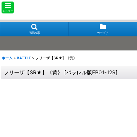
メニュー
商品検索
カテゴリ
ホーム
>
BATTLE
>
フリーザ【SR★】《黄》
フリーザ【SR★】《黄》
[
パラレル版FB01-129
]