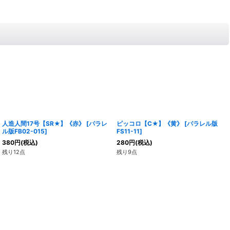
人造人間17号【SR★】《赤》
[
パラレ
ピッコロ【C★】《黄》
[
パラレル版
ル版FB02-015
]
FS11-11
]
380
円
(税込)
280
円
(税込)
残り12点
残り9点