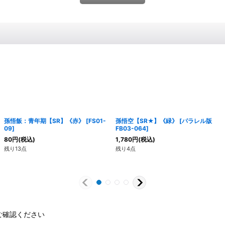
孫悟飯：青年期【SR】《赤》
[
FS01-
孫悟空【SR★】《緑》
[
パラレル版
09
]
FB03-064
]
80
円
(税込)
1,780
円
(税込)
残り13点
残り4点
ご確認ください