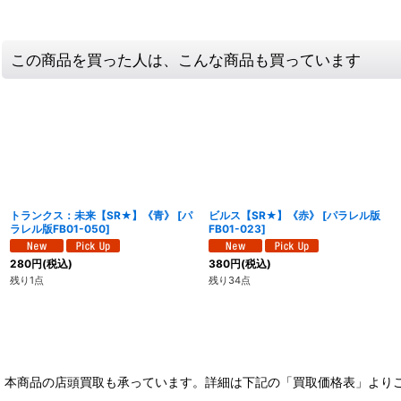
この商品を買った人は、こんな商品も買っています
トランクス：未来【SR★】《青》
[
パ
ビルス【SR★】《赤》
[
パラレル版
ラレル版FB01-050
]
FB01-023
]
280
円
(税込)
380
円
(税込)
残り1点
残り34点
本商品の店頭買取も承っています。詳細は下記の「買取価格表」より