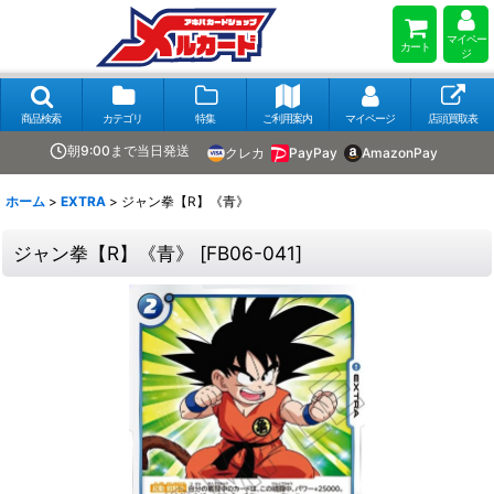
マイペー
カート
ジ
商品検索
カテゴリ
特集
ご利用案内
マイページ
店頭買取表
朝9:00まで当日発送
クレカ
PayPay
AmazonPay
ホーム
>
EXTRA
>
ジャン拳【R】《青》
ジャン拳【R】《青》
[
FB06-041
]