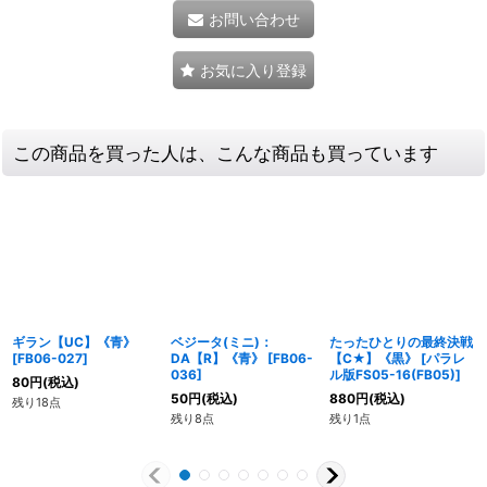
お問い合わせ
お気に入り登録
この商品を買った人は、こんな商品も買っています
ギラン【UC】《青》
ベジータ(ミニ)：
たったひとりの最終決戦
[
FB06-027
]
DA【R】《青》
[
FB06-
【C★】《黒》
[
パラレ
036
]
ル版FS05-16(FB05)
]
80
円
(税込)
50
円
(税込)
880
円
(税込)
残り18点
残り8点
残り1点