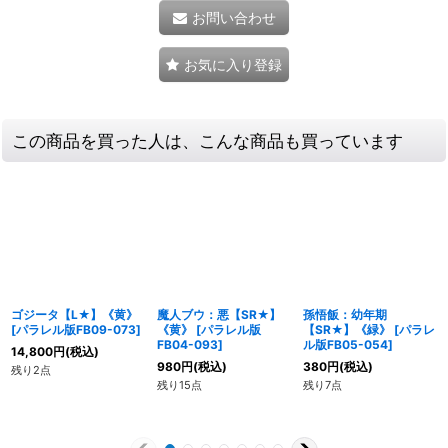
お問い合わせ
お気に入り登録
この商品を買った人は、こんな商品も買っています
ゴジータ【L★】《黄》
魔人ブウ：悪【SR★】
孫悟飯：幼年期
[
パラレル版FB09-073
]
《黄》
[
パラレル版
【SR★】《緑》
[
パラレ
FB04-093
]
ル版FB05-054
]
14,800
円
(税込)
980
円
(税込)
380
円
(税込)
残り2点
残り15点
残り7点