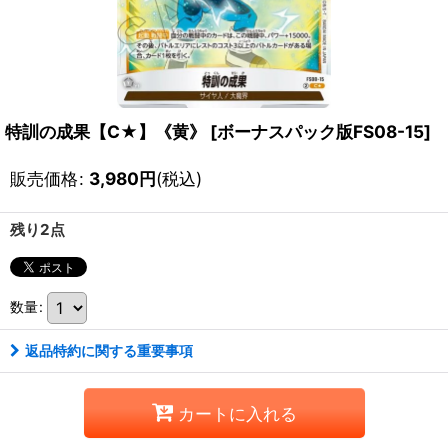
特訓の成果【C★】《黄》
[
ボーナスパック版FS08-15
]
販売価格
:
3,980
円
(税込)
残り2点
数量
:
返品特約に関する重要事項
カートに入れる