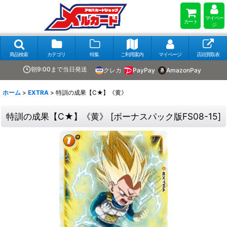
マイペー
カート
ジ
商品検索
カテゴリ
特集
ご利用案内
マイページ
店頭買取表
朝9:00まで当日発送
クレカ
PayPay
AmazonPay
ホーム
>
EXTRA
>
特訓の成果【C★】《黄》
特訓の成果【C★】《黄》
[
ボーナスパック版FS08-15
]