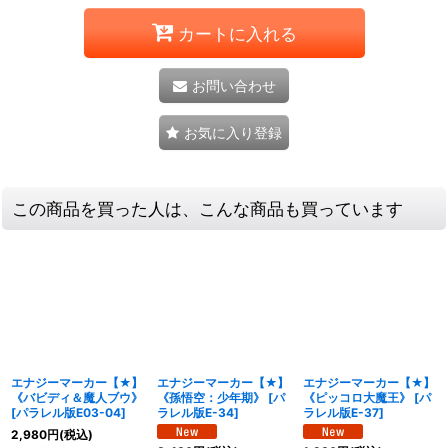
カートに入れる
お問い合わせ
お気に入り登録
この商品を買った人は、こんな商品も買っています
エナジーマーカー【★】
エナジーマーカー【★】
エナジーマーカー【★】
《バビディ＆魔人ブウ》
《孫悟空：少年期》
[
パ
《ピッコロ大魔王》
[
パ
[
パラレル版E03-04
]
ラレル版E-34
]
ラレル版E-37
]
2,980
円
(税込)