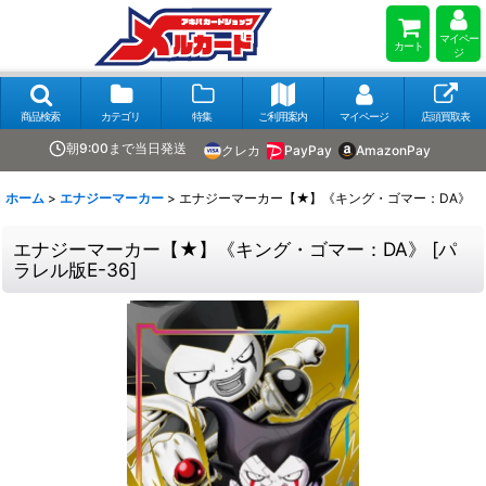
マイペー
カート
ジ
商品検索
カテゴリ
特集
ご利用案内
マイページ
店頭買取表
朝9:00まで当日発送
クレカ
PayPay
AmazonPay
ホーム
>
エナジーマーカー
>
エナジーマーカー【★】《キング・ゴマー：DA》
エナジーマーカー【★】《キング・ゴマー：DA》
[
パ
ラレル版E-36
]