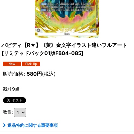
バビディ【R★】《黄》金文字イラスト違いフルアート
[
リミテッドパック01版FB04-085
]
販売価格
:
580
円
(税込)
残り9点
数量
:
返品特約に関する重要事項