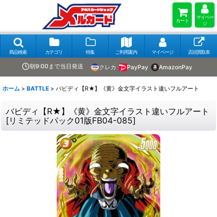
マイペー
カート
ジ
商品検索
カテゴリ
特集
ご利用案内
マイページ
店頭買取表
朝9:00まで当日発送
クレカ
PayPay
AmazonPay
ホーム
>
BATTLE
>
バビディ【R★】《黄》金文字イラスト違いフルアート
バビディ【R★】《黄》金文字イラスト違いフルアート
[
リミテッドパック01版FB04-085
]