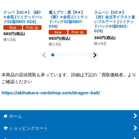
ナッパ【UC★】《緑》
魔人ブウ：悪【R★】
ラムーシ【UC★】
※金箔
[
リミテッドパッ
《黄》※金箔
[
リミテッ
《赤》金文字イラスト違
ク02版SB01-024
]
ドパック02版SB01-
いフルアート
[
リミテッ
034
]
ドパック01版FB02-
029
]
880
円
(税込)
380
円
(税込)
980
円
(税込)
残り3点
残り6点
残り3点
本商品の店頭買取も承っています。詳細は下記の「買取価格表」より
ご確認ください
https://akihabara-cardshop.com/dragon-ball/
ホーム
ショッピングカート