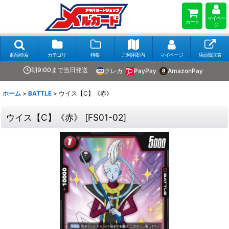
マイペー
カート
ジ
商品検索
カテゴリ
特集
ご利用案内
マイページ
店頭買取表
朝9:00まで当日発送
クレカ
PayPay
AmazonPay
ホーム
>
BATTLE
>
ウイス【C】《赤》
ウイス【C】《赤》
[
FS01-02
]