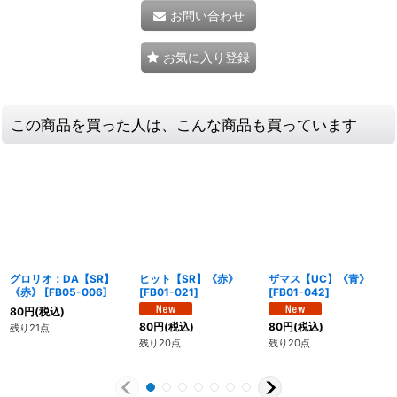
お問い合わせ
お気に入り登録
この商品を買った人は、こんな商品も買っています
グロリオ：DA【SR】
ヒット【SR】《赤》
ザマス【UC】《青》
《赤》
[
FB05-006
]
[
FB01-021
]
[
FB01-042
]
80
円
(税込)
80
円
(税込)
80
円
(税込)
残り21点
残り20点
残り20点