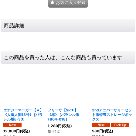
お気に入り登録
商品詳細
この商品を買った人は、こんな商品も買っています
エナジーマーカー【★】
フリーザ【SR★】
2ndアニバーサリーセッ
《人造人間18号》
[
パラ
《赤》
[
パラレル版
ト版特製ストレージボッ
レル版E-33
]
FB04-018
]
クス
1,280
円
(税込)
12,800
円
(税込)
580
円
(税込)
残り4点