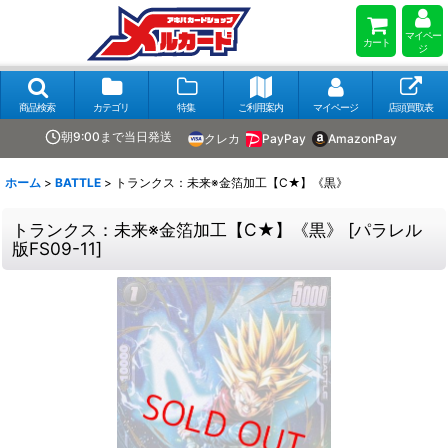
マイペー
カート
ジ
商品検索
カテゴリ
特集
ご利用案内
マイページ
店頭買取表
朝9:00まで当日発送
クレカ
PayPay
AmazonPay
ホーム
>
BATTLE
>
トランクス：未来※金箔加工【C★】《黒》
トランクス：未来※金箔加工【C★】《黒》
[
パラレル
版FS09-11
]