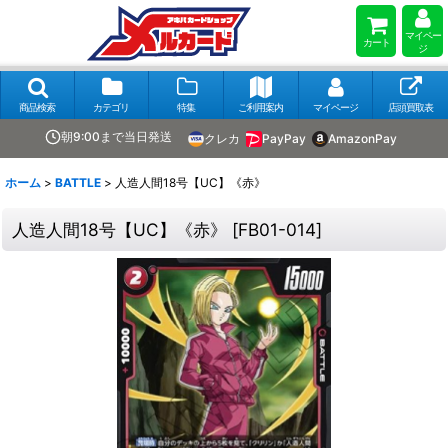
マイペー
カート
ジ
商品検索
カテゴリ
特集
ご利用案内
マイページ
店頭買取表
朝9:00まで当日発送
クレカ
PayPay
AmazonPay
ホーム
>
BATTLE
>
人造人間18号【UC】《赤》
人造人間18号【UC】《赤》
[
FB01-014
]