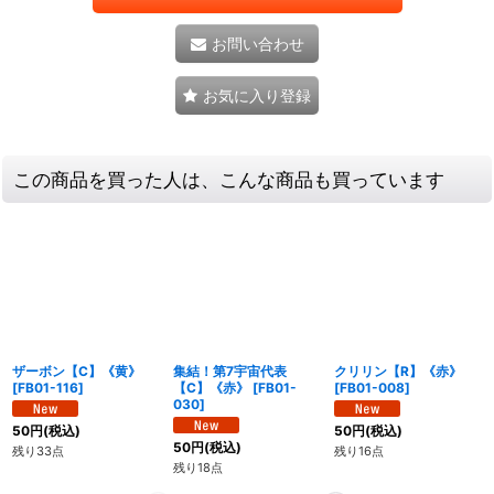
お問い合わせ
お気に入り登録
この商品を買った人は、こんな商品も買っています
ザーボン【C】《黄》
集結！第7宇宙代表
クリリン【R】《赤》
[
FB01-116
]
【C】《赤》
[
FB01-
[
FB01-008
]
030
]
50
円
(税込)
50
円
(税込)
50
円
(税込)
残り33点
残り16点
残り18点