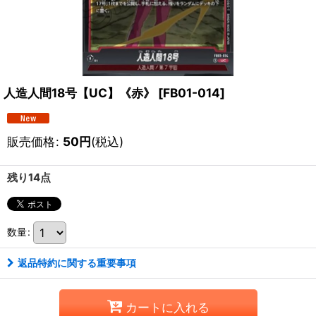
人造人間18号【UC】《赤》
[
FB01-014
]
販売価格
:
50
円
(税込)
残り14点
数量
:
返品特約に関する重要事項
カートに入れる