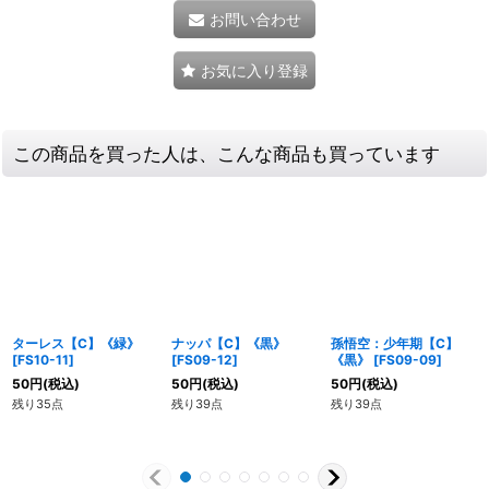
お問い合わせ
お気に入り登録
この商品を買った人は、こんな商品も買っています
ターレス【C】《緑》
ナッパ【C】《黒》
孫悟空：少年期【C】
[
FS10-11
]
[
FS09-12
]
《黒》
[
FS09-09
]
50
円
(税込)
50
円
(税込)
50
円
(税込)
残り35点
残り39点
残り39点