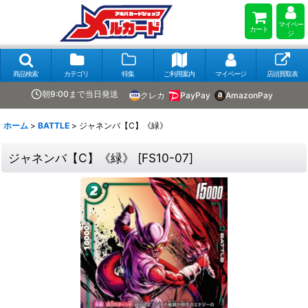
マイペー
カート
ジ
商品検索
カテゴリ
特集
ご利用案内
マイページ
店頭買取表
朝9:00まで当日発送
クレカ
PayPay
AmazonPay
ホーム
>
BATTLE
>
ジャネンバ【C】《緑》
ジャネンバ【C】《緑》
[
FS10-07
]