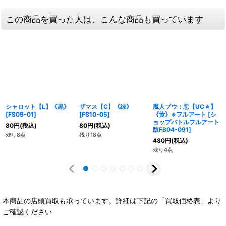
この商品を買った人は、こんな商品も買っています
シャロット【L】《黒》
ザマス【C】《緑》
魔人ブウ：悪【UC★】
[
FS09-01
]
[
FS10-05
]
《黄》※フルアート
[
シ
ョップバトルフルアート
80
円
(税込)
80
円
(税込)
版FB04-091
]
残り8点
残り18点
480
円
(税込)
残り4点
本商品の店頭買取も承っています。詳細は下記の「買取価格表」より
ご確認ください