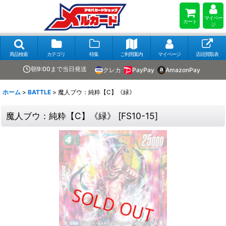
マイペー
カート
ジ
商品検索
カテゴリ
特集
ご利用案内
マイページ
店頭買取表
朝9:00まで当日発送
クレカ
PayPay
AmazonPay
ホーム
>
BATTLE
>
魔人ブウ：純粋【C】《緑》
魔人ブウ：純粋【C】《緑》
[
FS10-15
]