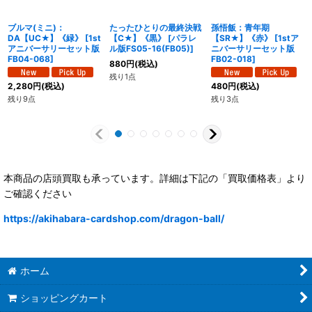
ブルマ(ミニ)：
たったひとりの最終決戦
孫悟飯：青年期
DA【UC★】《緑》
[
1st
【C★】《黒》
[
パラレ
【SR★】《赤》
[
1stア
アニバーサリーセット版
ル版FS05-16(FB05)
]
ニバーサリーセット版
FB04-068
]
FB02-018
]
880
円
(税込)
残り1点
2,280
円
(税込)
480
円
(税込)
残り9点
残り3点
本商品の店頭買取も承っています。詳細は下記の「買取価格表」より
ご確認ください
https://akihabara-cardshop.com/dragon-ball/
ホーム
ショッピングカート