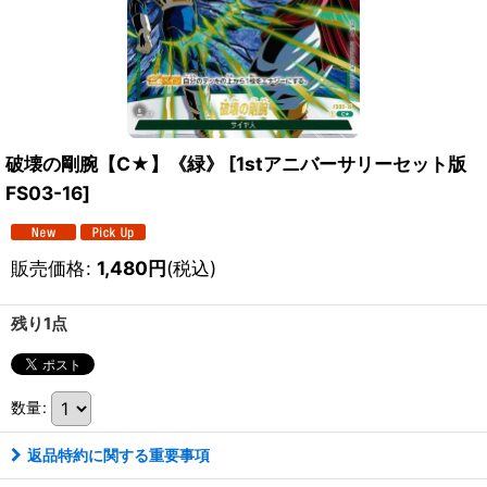
破壊の剛腕【C★】《緑》
[
1stアニバーサリーセット版
FS03-16
]
販売価格
:
1,480
円
(税込)
残り1点
数量
:
返品特約に関する重要事項