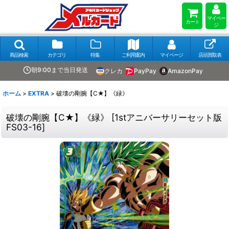
マイペー
カート
ジ
商品検索
カテゴリ
特集
ご利用案内
マイページ
店頭買取表
朝9:00まで当日発送
クレカ
PayPay
AmazonPay
ホーム
>
EXTRA
>
破壊の剛腕【C★】《緑》
破壊の剛腕【C★】《緑》
[
1stアニバーサリーセット版
FS03-16
]