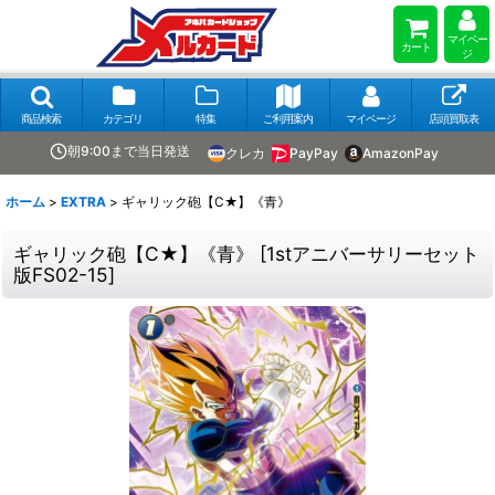
マイペー
カート
ジ
商品検索
カテゴリ
特集
ご利用案内
マイページ
店頭買取表
朝9:00まで当日発送
クレカ
PayPay
AmazonPay
ホーム
>
EXTRA
>
ギャリック砲【C★】《青》
ギャリック砲【C★】《青》
[
1stアニバーサリーセット
版FS02-15
]