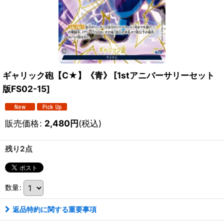
ギャリック砲【C★】《青》
[
1stアニバーサリーセット
版FS02-15
]
販売価格
:
2,480
円
(税込)
残り2点
数量
:
返品特約に関する重要事項