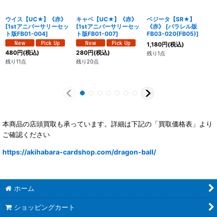
ウイス【UC★】《赤》
キャベ【UC★】《赤》
ベジータ【SR★】
[
1stアニバーサリーセッ
[
1stアニバーサリーセッ
《赤》
[
パラレル版
ト版FB01-004
]
ト版FB01-007
]
FB03-020(FB05)
]
1,180
円
(税込)
480
円
(税込)
280
円
(税込)
残り1点
残り11点
残り20点
本商品の店頭買取も承っています。詳細は下記の「買取価格表」より
ご確認ください
https://akihabara-cardshop.com/dragon-ball/
ホーム
ショッピングカート