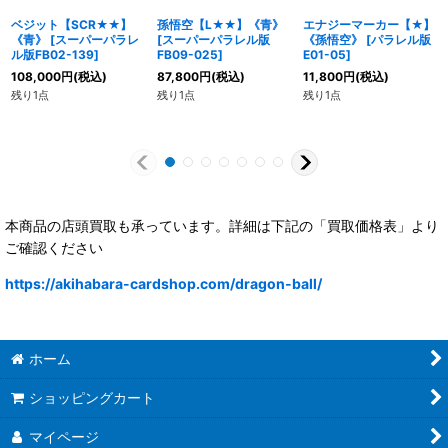
ベジット【SCR★★】
孫悟空【L★★】《青》
エナジーマーカー【★】
《青》
[
スーパーパラレ
[
スーパーパラレル版
《孫悟空》
[
パラレル版
ル版FB02-139
]
FB09-025
]
E01-05
]
108,000
円
(税込)
87,800
円
(税込)
11,800
円
(税込)
残り1点
残り1点
残り1点
本商品の店頭買取も承っています。詳細は下記の「買取価格表」より
ご確認ください
https://akihabara-cardshop.com/dragon-ball/
ホーム
ショッピングカート
マイページ