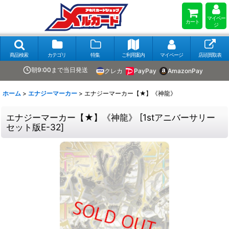
マイペー
カート
ジ
商品検索
カテゴリ
特集
ご利用案内
マイページ
店頭買取表
朝9:00まで当日発送
クレカ
PayPay
AmazonPay
ホーム
>
エナジーマーカー
>
エナジーマーカー【★】《神龍》
エナジーマーカー【★】《神龍》
[
1stアニバーサリー
セット版E-32
]