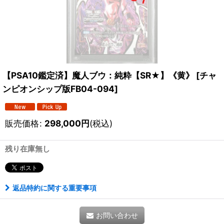
【PSA10鑑定済】魔人ブウ：純粋【SR★】《黄》
[
チャ
ンピオンシップ版FB04-094
]
販売価格
:
298,000
円
(税込)
残り在庫無し
返品特約に関する重要事項
お問い合わせ