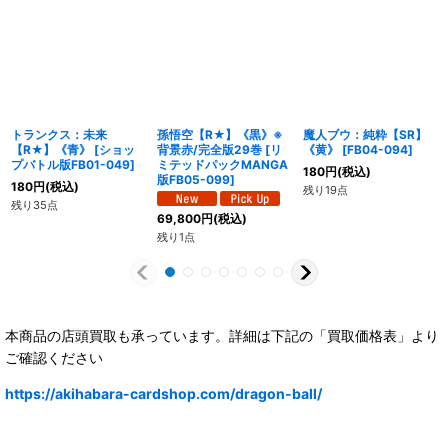
トランクス：未来
孫悟空【R★】《黒》※
魔人ブウ：純粋【SR】
【R★】《青》
[
ショッ
背景赤/完全版29巻
[
リ
《黄》
[
FB04-094
]
プバトル版FB01-049
]
ミテッドパックMANGA
180
円
(税込)
版FB05-099
]
180
円
(税込)
残り19点
残り35点
69,800
円
(税込)
残り1点
本商品の店頭買取も承っています。詳細は下記の「買取価格表」より
ご確認ください
https://akihabara-cardshop.com/dragon-ball/