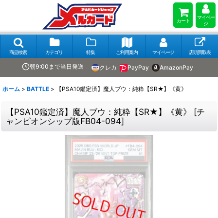
マイペー
カート
ジ
商品検索
カテゴリ
特集
ご利用案内
マイページ
店頭買取表
朝9:00まで当日発送
クレカ
PayPay
AmazonPay
ホーム
>
BATTLE
>
【PSA10鑑定済】魔人ブウ：純粋【SR★】《黄》
【PSA10鑑定済】魔人ブウ：純粋【SR★】《黄》
[
チ
ャンピオンシップ版FB04-094
]