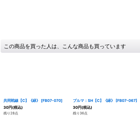
この商品を買った人は、こんな商品も買っています
共同戦線【C】《緑》
[
FB07-070
]
ブルマ：SH【C】《緑》
[
FB07-067
]
30
円
(税込)
30
円
(税込)
残り28点
残り36点