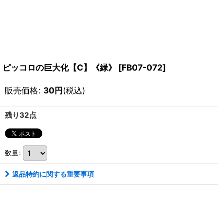
ピッコロの巨大化【C】《緑》
[
FB07-072
]
販売価格
:
30
円
(税込)
残り32点
数量
:
返品特約に関する重要事項