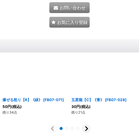
お問い合わせ
お気に入り登録
爆ぜる怒り【R】《緑》
[
FB07-071
]
五星龍【C】《青》
[
FB07-028
]
50
円
(税込)
30
円
(税込)
残り34点
残り21点