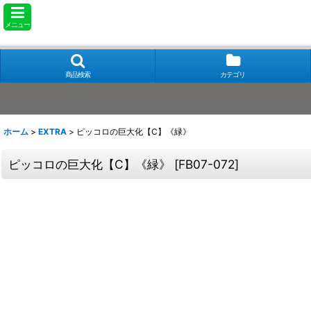
メニュー
商品検索
カテゴリ
ホーム
>
EXTRA
>
ピッコロの巨大化【C】《緑》
ピッコロの巨大化【C】《緑》
[
FB07-072
]