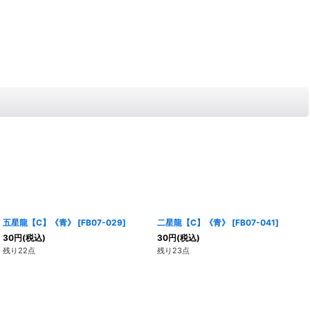
五星龍【C】《青》
[
FB07-029
]
二星龍【C】《青》
[
FB07-041
]
30
円
(税込)
30
円
(税込)
残り22点
残り23点