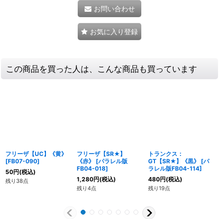
お問い合わせ
お気に入り登録
この商品を買った人は、こんな商品も買っています
フリーザ【UC】《黄》
フリーザ【SR★】
トランクス：
[
FB07-090
]
《赤》
[
パラレル版
GT【SR★】《黒》
[
パ
FB04-018
]
ラレル版FB04-114
]
50
円
(税込)
1,280
円
(税込)
480
円
(税込)
残り38点
残り4点
残り19点