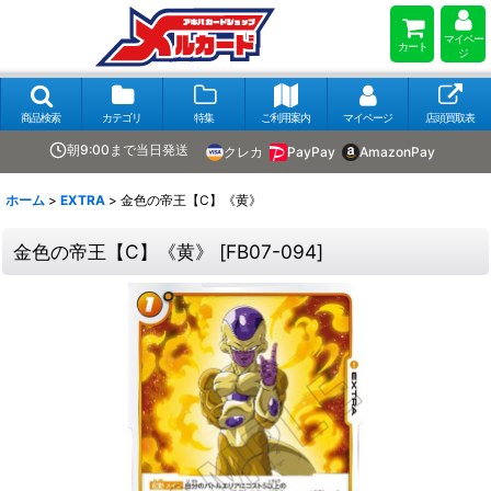
マイペー
カート
ジ
商品検索
カテゴリ
特集
ご利用案内
マイページ
店頭買取表
朝9:00まで当日発送
クレカ
PayPay
AmazonPay
ホーム
>
EXTRA
>
金色の帝王【C】《黄》
金色の帝王【C】《黄》
[
FB07-094
]