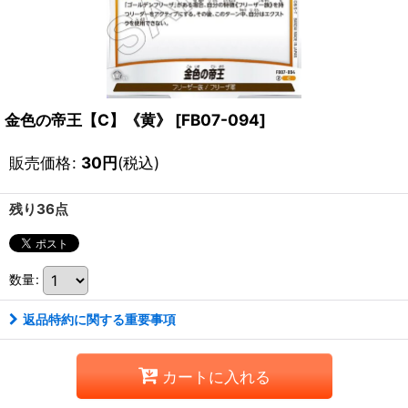
金色の帝王【C】《黄》
[
FB07-094
]
販売価格
:
30
円
(税込)
残り36点
数量
:
返品特約に関する重要事項
カートに入れる