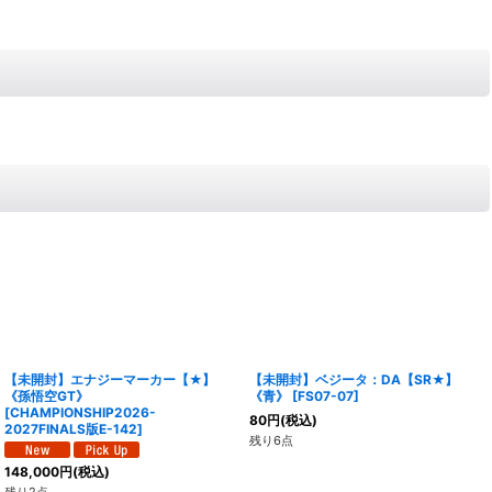
【未開封】エナジーマーカー【★】
【未開封】ベジータ：DA【SR★】
《孫悟空GT》
《青》
[
FS07-07
]
[
CHAMPIONSHIP2026-
80
円
(税込)
2027FINALS版E-142
]
残り6点
148,000
円
(税込)