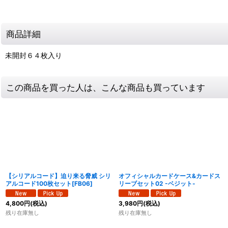
商品詳細
未開封６４枚入り
この商品を買った人は、こんな商品も買っています
【シリアルコード】迫り来る脅威 シリ
オフィシャルカードケース&カードス
アルコード100枚セット[FB06]
リーブセット02 -ベジット-
4,800
円
(税込)
3,980
円
(税込)
残り在庫無し
残り在庫無し