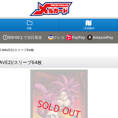
特集
ご利用案内
朝9:00まで当日発送
クレカ
PayPay
AmazonPay
6 WAVE2)/スリーブ64枚
WAVE2)/スリーブ64枚