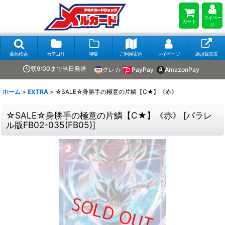
マイペー
カート
ジ
商品検索
カテゴリ
特集
ご利用案内
マイページ
店頭買取表
朝9:00まで当日発送
クレカ
PayPay
AmazonPay
ホーム
>
EXTRA
>
☆SALE☆身勝手の極意の片鱗【C★】《赤》
☆SALE☆身勝手の極意の片鱗【C★】《赤》
[
パラレ
ル版FB02-035(FB05)
]