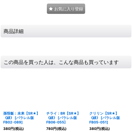
お気に入り登録
商品詳細
この商品を買った人は、こんな商品も買っています
孫悟飯：未来【SR★】
チライ：BR【SR★】
クリリン【SR★】
《緑》
[
パラレル版
《緑》
[
パラレル版
《緑》
[
パラレル版
FB02-089
]
FB06-055
]
FB05-051
]
380
円
(税込)
780
円
(税込)
380
円
(税込)