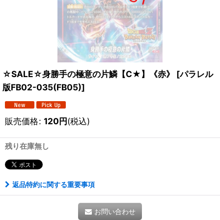
☆SALE☆身勝手の極意の片鱗【C★】《赤》
[
パラレル
版FB02-035(FB05)
]
販売価格
:
120
円
(税込)
残り在庫無し
返品特約に関する重要事項
お問い合わせ