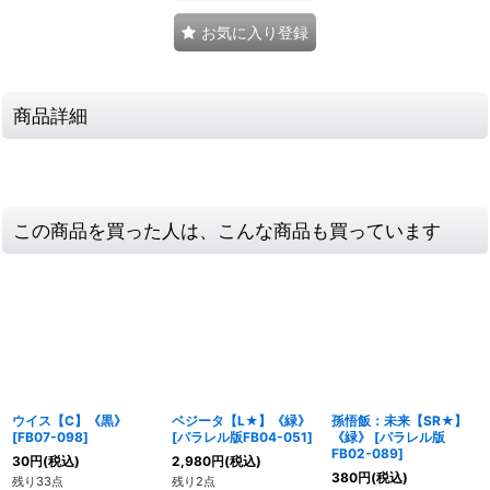
お気に入り登録
商品詳細
この商品を買った人は、こんな商品も買っています
ウイス【C】《黒》
ベジータ【L★】《緑》
孫悟飯：未来【SR★】
[
FB07-098
]
[
パラレル版FB04-051
]
《緑》
[
パラレル版
FB02-089
]
30
円
(税込)
2,980
円
(税込)
380
円
(税込)
残り33点
残り2点