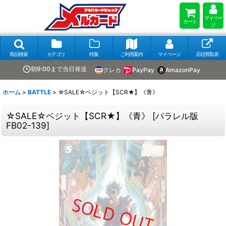
マイペー
カート
ジ
商品検索
カテゴリ
特集
ご利用案内
マイページ
店頭買取表
朝9:00まで当日発送
クレカ
PayPay
AmazonPay
ホーム
>
BATTLE
>
☆SALE☆ベジット【SCR★】《青》
☆SALE☆ベジット【SCR★】《青》
[
パラレル版
FB02-139
]