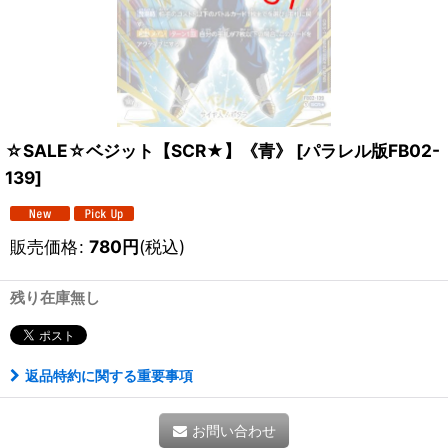
☆SALE☆ベジット【SCR★】《青》
[
パラレル版FB02-
139
]
販売価格
:
780
円
(税込)
残り在庫無し
返品特約に関する重要事項
お問い合わせ