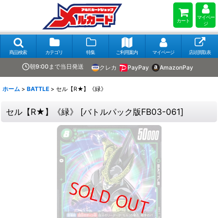
マイペー
カート
ジ
商品検索
カテゴリ
特集
ご利用案内
マイページ
店頭買取表
朝9:00まで当日発送
クレカ
PayPay
AmazonPay
ホーム
>
BATTLE
>
セル【R★】《緑》
セル【R★】《緑》
[
バトルパック版FB03-061
]