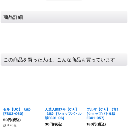
商品詳細
この商品を買った人は、こんな商品も買っています
セル【UC】《緑》
人造人間17号【C★】
ブルマ【C★】《青》
[
FB03-060
]
《赤》
[
ショップバトル
[
ショップバトル版
版FS01-06
]
FB01-057
]
50
円
(税込)
30
円
(税込)
180
円
(税込)
残り20点