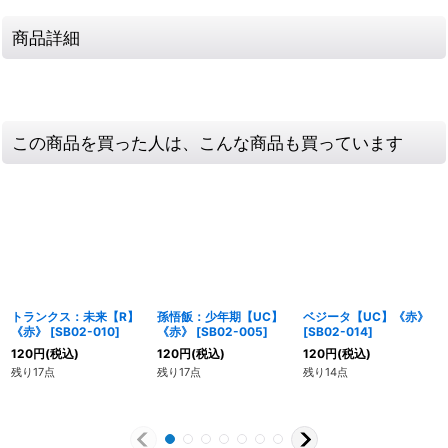
商品詳細
この商品を買った人は、こんな商品も買っています
トランクス：未来【R】
孫悟飯：少年期【UC】
ベジータ【UC】《赤》
《赤》
[
SB02-010
]
《赤》
[
SB02-005
]
[
SB02-014
]
120
円
(税込)
120
円
(税込)
120
円
(税込)
残り17点
残り17点
残り14点