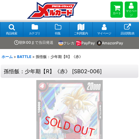
マイペー
カート
ジ
商品検索
カテゴリ
特集
ご利用案内
マイページ
店頭買取表
朝9:00まで当日発送
クレカ
PayPay
AmazonPay
ホーム
>
BATTLE
>
孫悟飯：少年期【R】《赤》
孫悟飯：少年期【R】《赤》
[
SB02-006
]