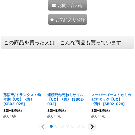
お問い合わせ
お気に入り登録
この商品を買った人は、こんな商品も買っています
孫悟天/トランクス：幼
連続死ね死ねミサイル
スーパーゴーストカミカ
年期【UC】《青》
【UC】《青》
[
SB02-
ゼアタック【UC】
[
SB02-025
]
032
]
《青》
[
SB02-029
]
80
円
(税込)
80
円
(税込)
80
円
(税込)
残り11点
残り13点
残り16点