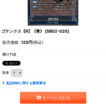
ゴテンクス【R】《青》
[
SB02-020
]
販売価格
:
120
円
(税込)
残り11点
数量
:
返品特約に関する重要事項
カートに入れる