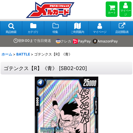
マイペー
カート
ジ
商品検索
カテゴリ
特集
ご利用案内
マイページ
店頭買取表
朝9:00まで当日発送
クレカ
PayPay
AmazonPay
ホーム
>
BATTLE
>
ゴテンクス【R】《青》
ゴテンクス【R】《青》
[
SB02-020
]