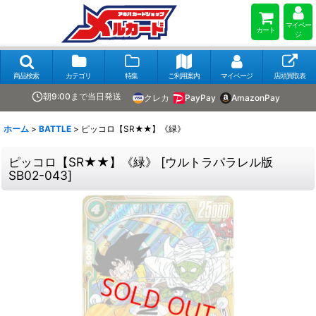
マイペー
カート
ジ
商品検索
カテゴリ
特集
ご利用案内
マイページ
店頭買取表
朝9:00まで当日発送
クレカ
PayPay
AmazonPay
ホーム
>
BATTLE
>
ピッコロ【SR★★】《緑》
ピッコロ【SR★★】《緑》
[
ウルトラパラレル版
SB02-043
]