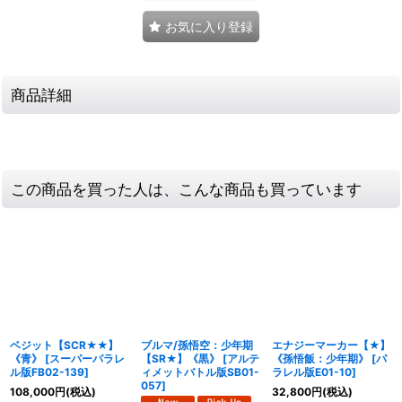
お気に入り登録
商品詳細
この商品を買った人は、こんな商品も買っています
ベジット【SCR★★】
ブルマ/孫悟空：少年期
エナジーマーカー【★】
《青》
[
スーパーパラレ
【SR★】《黒》
[
アルテ
《孫悟飯：少年期》
[
パ
ル版FB02-139
]
ィメットバトル版SB01-
ラレル版E01-10
]
057
]
108,000
円
(税込)
32,800
円
(税込)