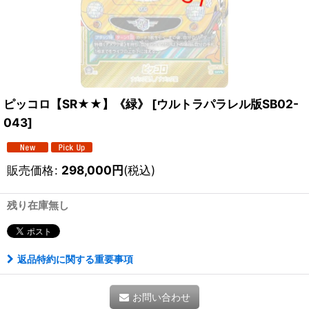
ピッコロ【SR★★】《緑》
[
ウルトラパラレル版SB02-
043
]
販売価格
:
298,000
円
(税込)
残り在庫無し
返品特約に関する重要事項
お問い合わせ