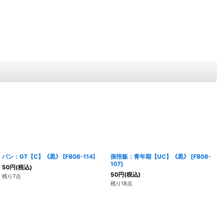
パン：GT【C】《黒》
[
FB08-114
]
孫悟飯：青年期【UC】《黒》
[
FB08-
107
]
50
円
(税込)
50
円
(税込)
残り7点
残り18点