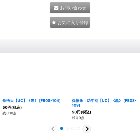
お問い合わせ
お気に入り登録
孫悟天【UC】《黒》
[
FB08-104
]
孫悟飯：幼年期【UC】《黒》
[
FB08-
109
]
50
円
(税込)
50
円
(税込)
残り10点
残り9点