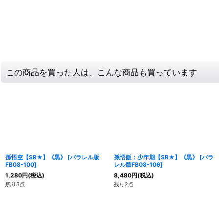
この商品を買った人は、こんな商品も買っています
孫悟空【SR★】《黒》
[
パラレル版
孫悟飯：少年期【SR★】《黒》
[
パラ
FB08-100
]
レル版FB08-106
]
1,280
円
(税込)
8,480
円
(税込)
残り3点
残り2点