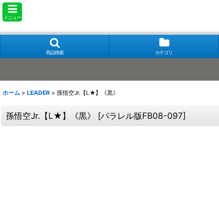
メニュー
商品検索
カテゴリ
ホーム
>
LEADER
>
孫悟空Jr.【L★】《黒》
孫悟空Jr.【L★】《黒》
[
パラレル版FB08-097
]