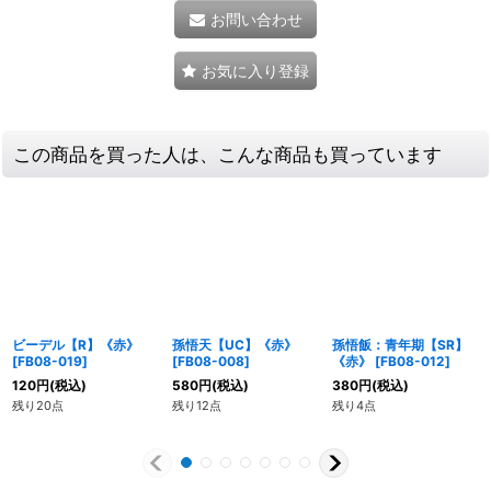
お問い合わせ
お気に入り登録
この商品を買った人は、こんな商品も買っています
ビーデル【R】《赤》
孫悟天【UC】《赤》
孫悟飯：青年期【SR】
[
FB08-019
]
[
FB08-008
]
《赤》
[
FB08-012
]
120
円
(税込)
580
円
(税込)
380
円
(税込)
残り20点
残り12点
残り4点