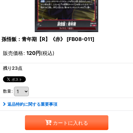
孫悟飯：青年期【R】《赤》
[
FB08-011
]
販売価格
:
120
円
(税込)
残り23点
数量
:
返品特約に関する重要事項
カートに入れる