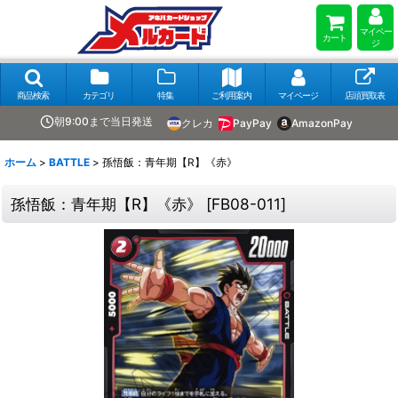
マイペー
カート
ジ
商品検索
カテゴリ
特集
ご利用案内
マイページ
店頭買取表
朝9:00まで当日発送
クレカ
PayPay
AmazonPay
ホーム
>
BATTLE
>
孫悟飯：青年期【R】《赤》
孫悟飯：青年期【R】《赤》
[
FB08-011
]