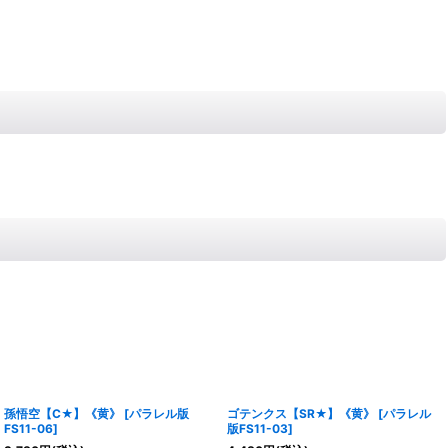
孫悟空【C★】《黄》
[
パラレル版
ゴテンクス【SR★】《黄》
[
パラレル
FS11-06
]
版FS11-03
]