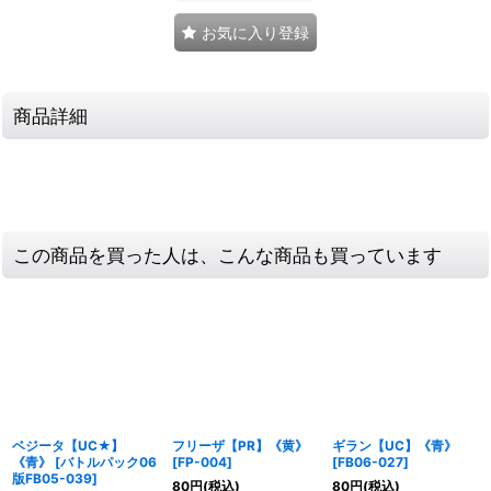
お気に入り登録
商品詳細
この商品を買った人は、こんな商品も買っています
ベジータ【UC★】
フリーザ【PR】《黄》
ギラン【UC】《青》
《青》
[
バトルパック06
[
FP-004
]
[
FB06-027
]
版FB05-039
]
80
円
(税込)
80
円
(税込)