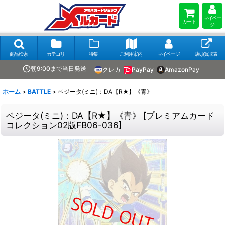
マイペー
カート
ジ
商品検索
カテゴリ
特集
ご利用案内
マイページ
店頭買取表
朝9:00まで当日発送
クレカ
PayPay
AmazonPay
ホーム
>
BATTLE
>
ベジータ(ミニ)：DA【R★】《青》
ベジータ(ミニ)：DA【R★】《青》
[
プレミアムカード
コレクション02版FB06-036
]