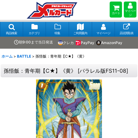
マイペー
カート
ジ
商品検索
カテゴリ
特集
ご利用案内
マイページ
店頭買取表
朝9:00まで当日発送
クレカ
PayPay
AmazonPay
ホーム
>
BATTLE
>
孫悟飯：青年期【C★】《黄》
孫悟飯：青年期【C★】《黄》
[
パラレル版FS11-08
]