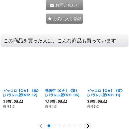
お問い合わせ
お気に入り登録
この商品を買った人は、こんな商品も買っています
ピッコロ【C★】《黒》
孫悟空【C★】《黄》
ピッコロ【C★】《黄》
[
パラレル版FS12-12
]
[
パラレル版FS11-05
]
[
パラレル版FS11-11
]
380
円
(税込)
1,180
円
(税込)
280
円
(税込)
残り5点
残り4点
残り9点