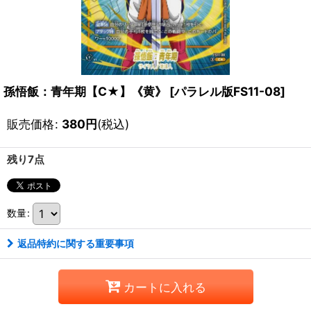
孫悟飯：青年期【C★】《黄》
[
パラレル版FS11-08
]
販売価格
:
380
円
(税込)
残り7点
数量
:
返品特約に関する重要事項
カートに入れる