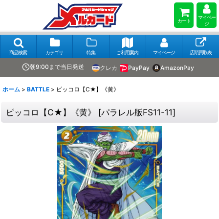
マイペー
カート
ジ
商品検索
カテゴリ
特集
ご利用案内
マイページ
店頭買取表
朝9:00まで当日発送
クレカ
PayPay
AmazonPay
ホーム
>
BATTLE
>
ピッコロ【C★】《黄》
ピッコロ【C★】《黄》
[
パラレル版FS11-11
]