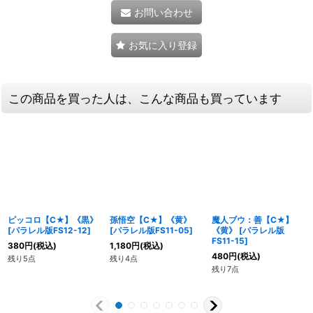
お問い合わせ
お気に入り登録
この商品を買った人は、こんな商品も買っています
ピッコロ【C★】《黒》
孫悟空【C★】《黄》
魔人ブウ：善【C★】
[
パラレル版FS12-12
]
[
パラレル版FS11-05
]
《黄》
[
パラレル版
FS11-15
]
380
円
(税込)
1,180
円
(税込)
480
円
(税込)
残り5点
残り4点
残り7点