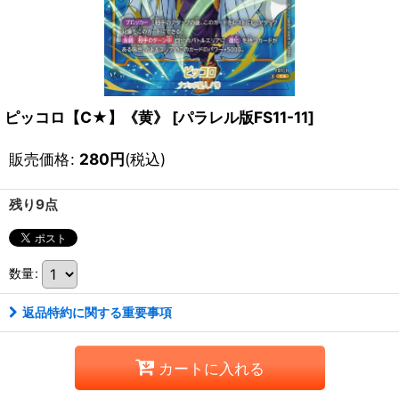
ピッコロ【C★】《黄》
[
パラレル版FS11-11
]
販売価格
:
280
円
(税込)
残り9点
数量
:
返品特約に関する重要事項
カートに入れる