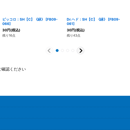
ピッコロ：SH【C】《緑》
[
FB09-
Dr.ヘド：SH【C】《緑》
[
FB09-
066
]
061
]
30
円
(税込)
30
円
(税込)
残り16点
残り43点
ご確認ください