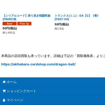
【シリアルコード】誇り高き戦闘民族
トランクス(ミニ)：DA【C】《青》
[FB08]1枚
[
FS07-04
]
50
円
(税込)
50
円
(税込)
残り8点
残り492点
本商品の店頭買取も承っています。詳細は下記の「買取価格表」より
https://akihabara-cardshop.com/dragon-ball/
ホーム
ショッピングカート
マイページ