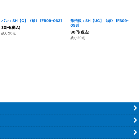
パン：SH【C】《緑》
[
FB09-063
]
孫悟飯：SH【UC】《緑》
[
FB09-
058
]
30
円
(税込)
30
円
(税込)
残り20点
残り20点