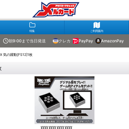
特集
ご利用案内
朝9:00まで当日発送
クレカ
PayPay
AmazonPay
気の躍動[FS12]1枚
枚