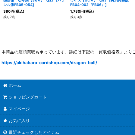
孫悟飯：幼年期【SR★】《緑》
[
パラ
ウイス【UC★】《赤》
[
特別再録版
レル版FB05-054
]
FB04-002『FB06』
]
380
円
(税込)
1,780
円
(税込)
残り7点
残り3点
本商品の店頭買取も承っています。詳細は下記の「買取価格表」より
https://akihabara-cardshop.com/dragon-ball/
ホーム
ショッピングカート
マイページ
お気に入り
最近チェックしたアイテム