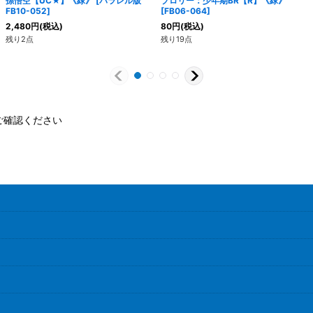
孫悟空【UC★】《緑》
[
パラレル版
ブロリー：少年期BR【R】《緑》
FB10-052
]
[
FB06-064
]
2,480
円
(税込)
80
円
(税込)
残り2点
残り19点
ご確認ください