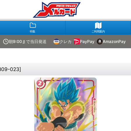
特集
ご利用案内
朝9:00まで当日発送
クレカ
PayPay
AmazonPay
09-023
]