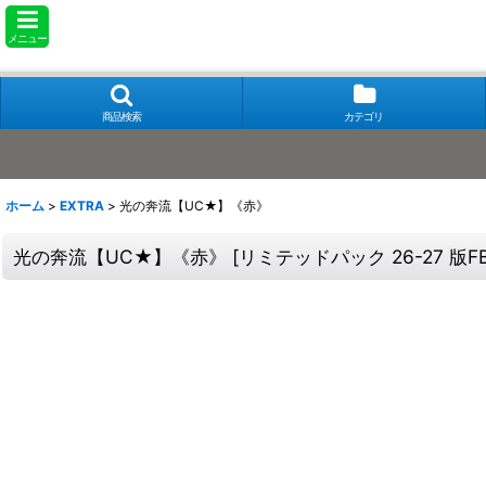
メニュー
商品検索
カテゴリ
ホーム
>
EXTRA
>
光の奔流【UC★】《赤》
光の奔流【UC★】《赤》
[
リミテッドパック 26-27 版FB