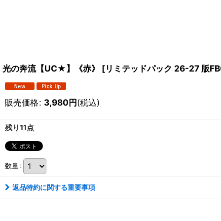
光の奔流【UC★】《赤》
[
リミテッドパック 26-27 版FB
販売価格
:
3,980
円
(税込)
残り11点
数量
:
返品特約に関する重要事項