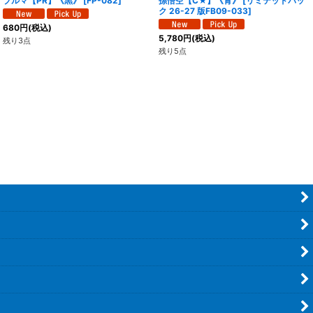
ブルマ【PR】《黒》
[
FP-082
]
孫悟空【C★】《青》
[
リミテッドパッ
ク 26-27 版FB09-033
]
680
円
(税込)
5,780
円
(税込)
残り3点
残り5点