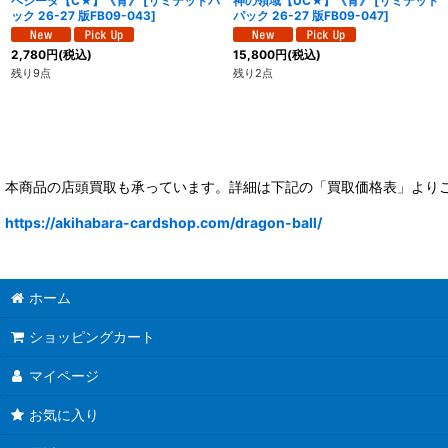
ベジータ【C★】《青》
[
リミテッドパ
神の領域【UC★】《青》
[
リミテッド
ック 26-27 版FB09-043
]
パック 26-27 版FB09-047
]
2,780
円
(税込)
15,800
円
(税込)
残り9点
残り2点
本商品の店頭買取も承っています。詳細は下記の「買取価格表」より
https://akihabara-cardshop.com/dragon-ball/
ホーム
ショッピングカート
マイページ
お気に入り