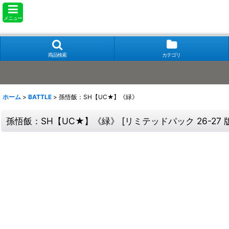
メニュー
商品検索
カテゴリ
ホーム
>
BATTLE
>
孫悟飯：SH【UC★】《緑》
孫悟飯：SH【UC★】《緑》
[
リミテッドパック 26-27 版