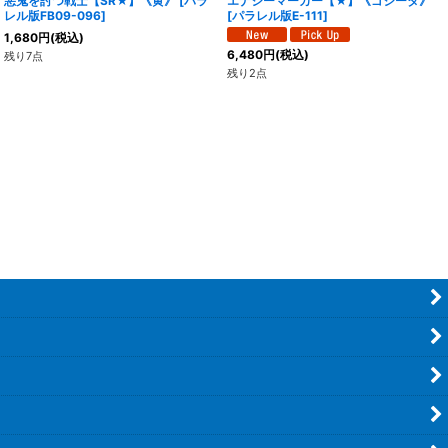
悪鬼を討つ戦士【SR★】《黄》
[
パラ
エナジーマーカー【★】《ゴジータ》
レル版FB09-096
]
[
パラレル版E-111
]
1,680
円
(税込)
6,480
円
(税込)
残り7点
残り2点