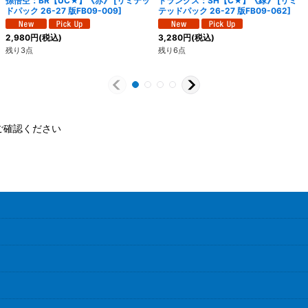
孫悟空：BR【UC★】《赤》
[
リミテッ
トランクス：SH【C★】《緑》
[
リミ
ドパック 26-27 版FB09-009
]
テッドパック 26-27 版FB09-062
]
2,980
円
(税込)
3,280
円
(税込)
残り3点
残り6点
ご確認ください