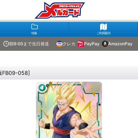
特集
ご利用案内
朝9:00まで当日発送
クレカ
PayPay
AmazonPay
FB09-058
]